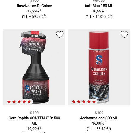
S100
Autosol
Ravvivatore Di Colore
Anti-Blau 150 ML
1
1
17,99 €
16,99 €
1
1
(1 L = 59,97 €
)
(1 L = 113,27 €
)
S100
S100
Cera Rapida CONTENUTO: 500
Anticorrosione 300 ML
1
ML
16,99 €
1
1
19,99 €
(1 L = 56,63 €
)