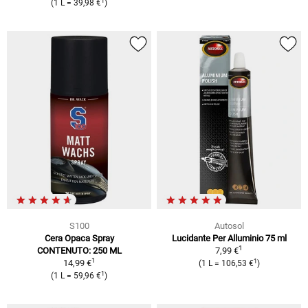
1
(1 L = 39,98 €
)
S100
Autosol
Cera Opaca Spray
Lucidante Per Alluminio 75 ml
1
CONTENUTO: 250 ML
7,99 €
1
1
14,99 €
(1 L = 106,53 €
)
1
(1 L = 59,96 €
)