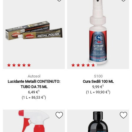
Autosol
S100
Lucidante Metalli CONTENUTO:
Cura Sedili 100 ML
1
TUBO DA 75 ML
9,99 €
1
1
6,49 €
(1 L = 99,90 €
)
1
(1 L = 86,53 €
)