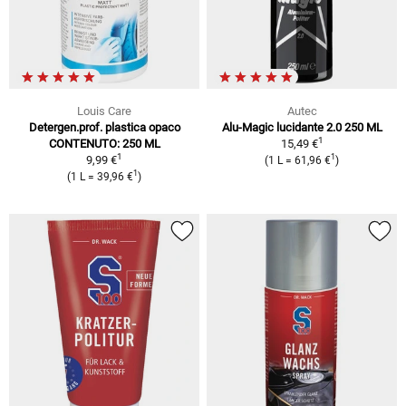
Louis Care
Autec
Detergen.prof. plastica opaco
Alu-Magic lucidante 2.0 250 ML
1
CONTENUTO: 250 ML
15,49 €
1
1
9,99 €
(1 L = 61,96 €
)
1
(1 L = 39,96 €
)