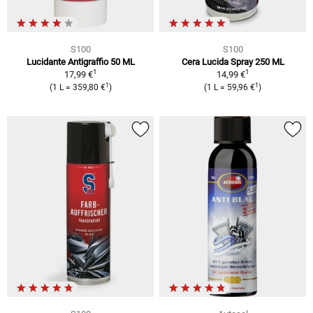
S100
S100
Lucidante Antigraffio 50 ML
Cera Lucida Spray 250 ML
1
1
17,99 €
14,99 €
1
1
(1 L = 359,80 €
)
(1 L = 59,96 €
)