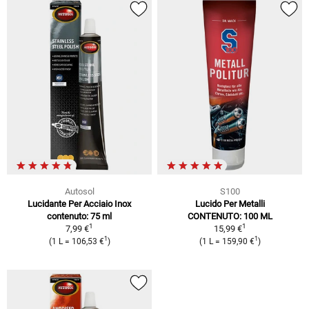
Autosol
S100
Lucidante Per Acciaio Inox
Lucido Per Metalli
contenuto: 75 ml
CONTENUTO: 100 ML
1
1
7,99 €
15,99 €
1
1
(1 L = 106,53 €
)
(1 L = 159,90 €
)