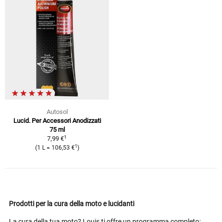
Autosol
Lucid. Per Accessori Anodizzati
75 ml
1
7,99 €
1
(1 L = 106,53 €
)
Prodotti per la cura della moto e lucidanti
La cura della tua moto? Louis ti offre un programma completo: