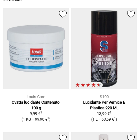
Louis Care
S100
Ovatta lucidante Contenuto:
Lucidante Per Vernice E
100 g
Plastica 220 ML
1
1
9,99 €
13,99 €
1
1
(1 KG = 99,90 €
)
(1 L = 63,59 €
)