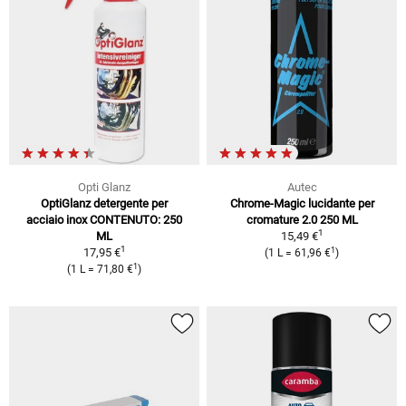
Opti Glanz
Autec
OptiGlanz detergente per
Chrome-Magic lucidante per
acciaio inox CONTENUTO: 250
cromature 2.0 250 ML
1
ML
15,49 €
1
1
17,95 €
(1 L = 61,96 €
)
1
(1 L = 71,80 €
)