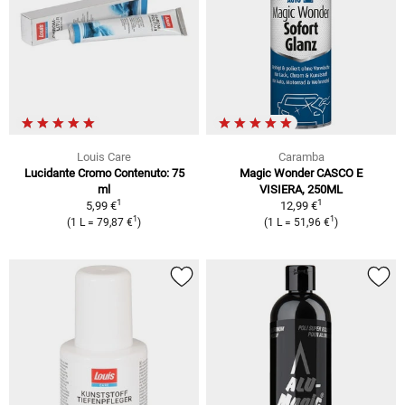
Louis Care
Caramba
Lucidante Cromo Contenuto: 75
Magic Wonder CASCO E
ml
VISIERA, 250ML
1
1
5,99 €
12,99 €
1
1
(1 L = 79,87 €
)
(1 L = 51,96 €
)