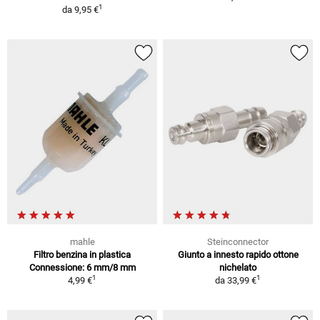
1
da
9,95 €
mahle
Steinconnector
Filtro benzina in plastica
Giunto a innesto rapido ottone
Connessione: 6 mm/8 mm
nichelato
1
1
4,99 €
da
33,99 €