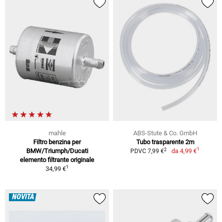
mahle
ABS-Stute & Co. GmbH
Filtro benzina per
Tubo trasparente 2m
1
2
BMW/Triumph/Ducati
da
4,99 €
PDVC 7,99 €
elemento filtrante originale
1
34,99 €
NOVITÀ