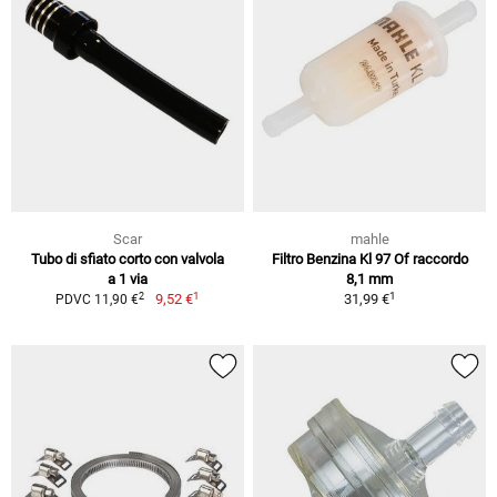
Scar
mahle
Tubo di sfiato corto con valvola
Filtro Benzina Kl 97 Of raccordo
a 1 via
8,1 mm
1
1
2
9,52 €
31,99 €
PDVC 11,90 €