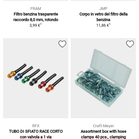
FRAM
JMP
Filtro benzina trasparente
Corpo in vetro del filtro della
raccordo 8,0 mm, rotondo
benzina
1
1
3,99 €
11,86 €
RFX
Craft-Meyer
TUBO DI SFIATO RACE CORTO
Assortment box with hose
con valvola a 1 via
clamps 40 pcs., clamping