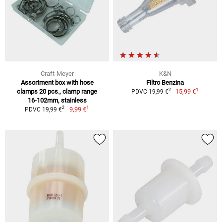
Craft-Meyer
K&N
Assortment box with hose
Filtro Benzina
1
2
clamps 20 pcs., clamp range
15,99 €
PDVC 19,99 €
16-102mm, stainless
1
2
9,99 €
PDVC 19,99 €