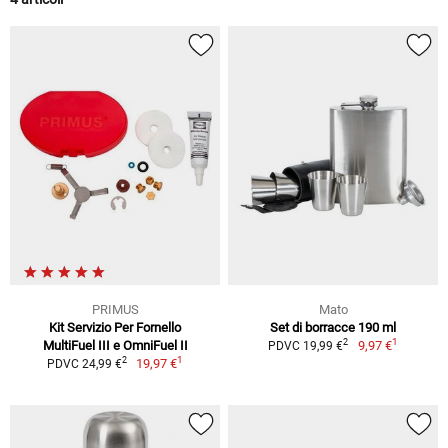
PRIMUS
Mato
Kit Servizio Per Fornello
Set di borracce 190 ml
1
2
MultiFuel III e OmniFuel II
9,97 €
PDVC 19,99 €
1
2
19,97 €
PDVC 24,99 €