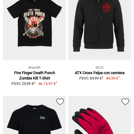
Brandit
WCC
Five Finger Death Punch
ATX Cross Felpa con cerniera
1
2
Zombie Kill T-Shirt
44,99 €
PDVC 84,99 €
1
2
da
13,97 €
PDVC 29,99 €