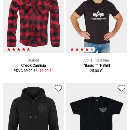
Brandit
Alpha Industries
Check Camicia
"Basic T" T-Shirt
1
1
2
19,90 €
25,00 €
PDVC 39,90 €