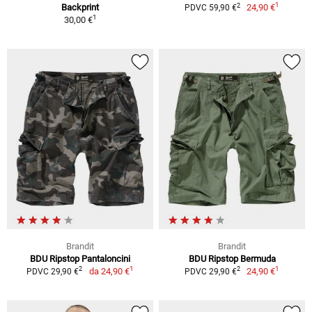
1
2
Backprint
24,90 €
PDVC 59,90 €
1
30,00 €
Brandit
Brandit
BDU Ripstop Pantaloncini
BDU Ripstop Bermuda
1
1
2
2
da
24,90 €
24,90 €
PDVC 29,90 €
PDVC 29,90 €