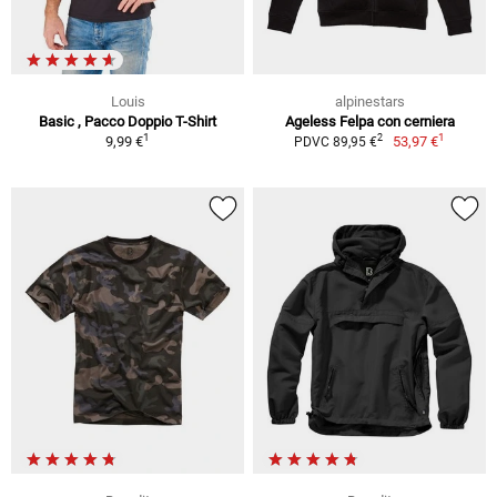
Louis
alpinestars
Basic , Pacco Doppio T-Shirt
Ageless Felpa con cerniera
1
1
2
9,99 €
53,97 €
PDVC 89,95 €