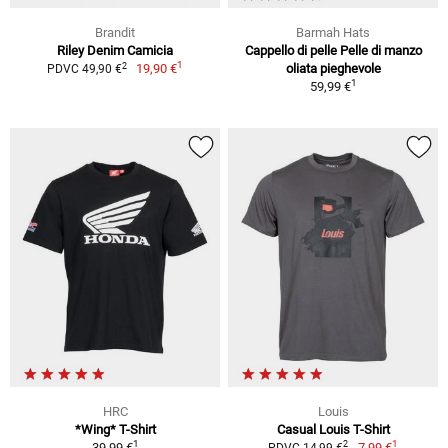
Brandit
Barmah Hats
Riley Denim Camicia
Cappello di pelle Pelle di manzo
1
2
19,90 €
oliata pieghevole
PDVC 49,90 €
1
59,99 €
HRC
Louis
*Wing* T-Shirt
Casual Louis T-Shirt
1
1
2
39,99 €
7,99 €
PDVC 14,99 €