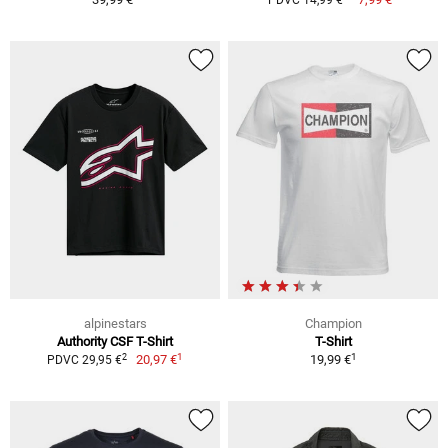
alpinestars
Champion
Authority CSF T-Shirt
T-Shirt
1
1
2
20,97 €
19,99 €
PDVC 29,95 €