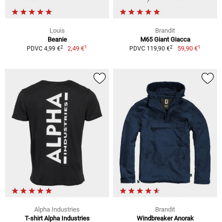
Louis
Brandit
Beanie
M65 Giant Giacca
1
1
2
2
2,49 €
59,90 €
PDVC 4,99 €
PDVC 119,90 €
Alpha Industries
Brandit
T-shirt Alpha Industries
Windbreaker Anorak