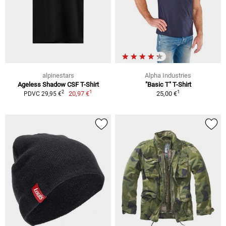
alpinestars
Alpha Industries
Ageless Shadow CSF T-Shirt
"Basic T" T-Shirt
1
1
2
20,97 €
25,00 €
PDVC 29,95 €