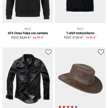
WCC
WCC
ATX Cross Felpa con cerniera
T-shirt motociclismo
1
1
2
2
44,99 €
19,99 €
PDVC 84,99 €
PDVC 37,99 €