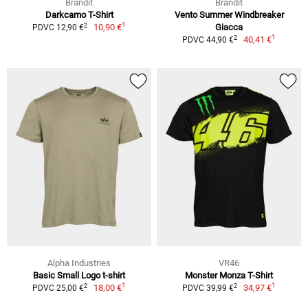
Brandit
Brandit
Darkcamo T-Shirt
Vento Summer Windbreaker
1
2
10,90 €
Giacca
PDVC 12,90 €
1
2
40,41 €
PDVC 44,90 €
Alpha Industries
VR46
Basic Small Logo t-shirt
Monster Monza T-Shirt
1
1
2
2
18,00 €
34,97 €
PDVC 25,00 €
PDVC 39,99 €