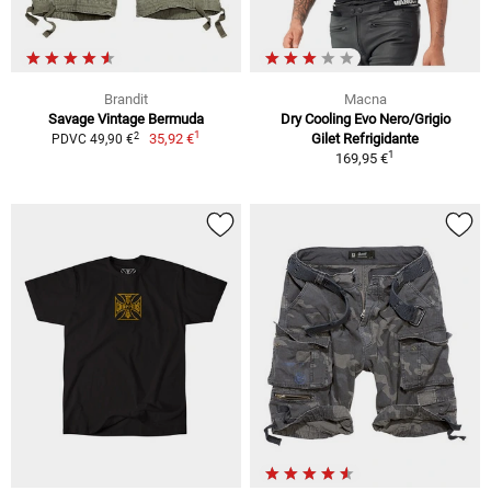
Brandit
Macna
Savage Vintage Bermuda
Dry Cooling Evo Nero/Grigio
1
2
35,92 €
Gilet Refrigidante
PDVC 49,90 €
1
169,95 €