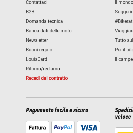
Contattaci
Il mondo
B2B
Suggerime
Domanda tecnica
#Bikerat
Banca dati delle moto
Viaggiar
Newsletter
Tutto su
Buoni regalo
Per il pil
LouisCard
Il campe
Ritorno/reclamo
Recedi dal contratto
Pagamento facile e sicuro
Spediz
veloce