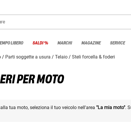
are
TEMPO LIBERO
SALDI %
MARCHI
MAGAZINE
SERVICE
o
Parti soggette a usura
Telaio
Steli forcella & foderi
DERI PER MOTO
i alla tua moto, seleziona il tuo veicolo nell'area
"La mia moto"
. 