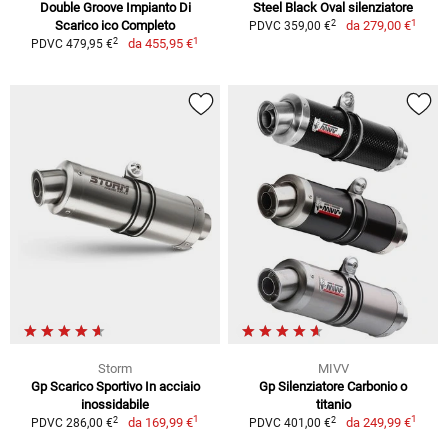
Double Groove Impianto Di
Steel Black Oval silenziatore
1
2
Scarico ico Completo
da
279,00 €
PDVC 359,00 €
1
2
da
455,95 €
PDVC 479,95 €
Storm
MIVV
Gp Scarico Sportivo In acciaio
Gp Silenziatore Carbonio o
inossidabile
titanio
1
1
2
2
da
169,99 €
da
249,99 €
PDVC 286,00 €
PDVC 401,00 €