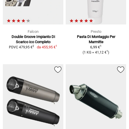
Falcon
Presto
Double Groove Impianto Di
Pasta Di Montaggio Per
Scarico ico Completo
Marmitte
1
1
2
da
455,95 €
6,99 €
PDVC 479,95 €
1
(1 KG = 41,12 €
)