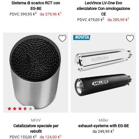
Sistema di scarico RCT con
LeoVince LV-One Evo
EG-BE
silenziatore Con omologazione
1
2
da
379,96 €
CE
PDVC 399,95 €
1
2
da
289,99 €
PDVC 479,00 €
NOVITÀ
MIVV
Miller
Catalizzatore speciale per
exhaust-systems with EG-BE
1
retrofit
da
249,95 €
1
2
da
124,00 €
PDVC 155,00 €