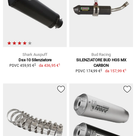
Shark Auspuff
Bud Racing
Dsx-10 Silenziatore
SILENZIATORE BUD HGS MX
1
2
da
436,95 €
CARBON
PDVC 459,95 €
1
2
da
157,99 €
PDVC 174,99 €