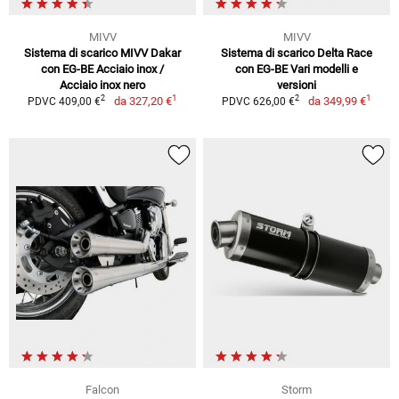
MIVV
MIVV
Sistema di scarico MIVV Dakar
Sistema di scarico Delta Race
con EG-BE Acciaio inox /
con EG-BE Vari modelli e
Acciaio inox nero
versioni
1
1
2
2
da
327,20 €
da
349,99 €
PDVC 409,00 €
PDVC 626,00 €
Falcon
Storm