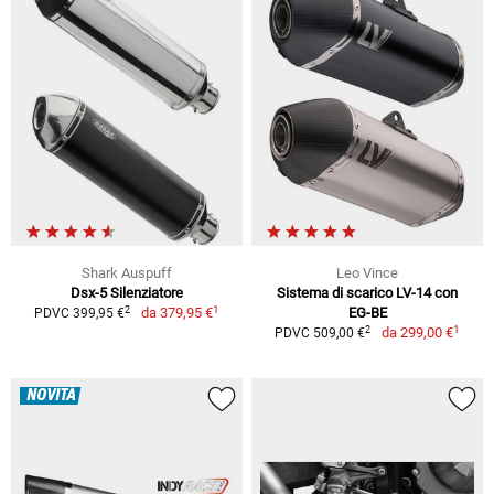
Shark Auspuff
Leo Vince
Dsx-5 Silenziatore
Sistema di scarico LV-14 con
1
2
da
379,95 €
EG-BE
PDVC 399,95 €
1
2
da
299,00 €
PDVC 509,00 €
NOVITÀ