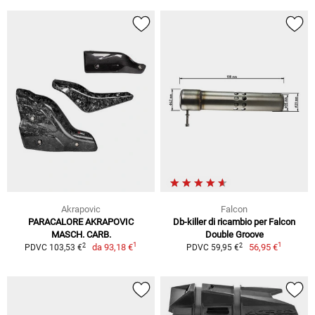
Akrapovic
Falcon
PARACALORE AKRAPOVIC
Db-killer di ricambio per Falcon
MASCH. CARB.
Double Groove
1
1
2
2
da
93,18 €
56,95 €
PDVC 103,53 €
PDVC 59,95 €