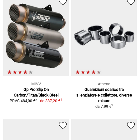
MIVV
Athena
Gp Pro Slip On
Guarnizioni scarico tra
Carbon/Titan/Black Steel
silenziatore e collettore, diverse
1
2
da
387,20 €
misure
PDVC 484,00 €
1
da
7,99 €