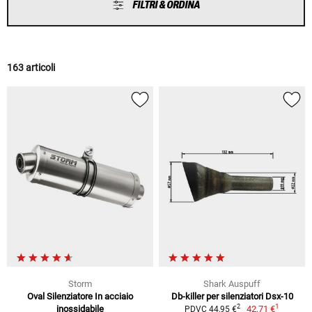
FILTRI & ORDINA
163 articoli
Storm
Shark Auspuff
Oval Silenziatore In acciaio
Db-killer per silenziatori Dsx-10
1
2
inossidabile
42,71 €
PDVC 44,95 €