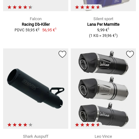
Falcon
Silent sport
Racing Db-Killer
Lana Per Marmitte
1
1
2
56,95 €
9,99 €
PDVC 59,95 €
1
(1 KG = 39,96 €
)
Shark Auspuff
Leo Vince