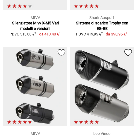
MIVV
Shark Auspuff
Silenziatore Mivv X-M5 Vari
Sistema di scarico Trophy con
modelli e versioni
EG-BE
1
1
2
2
da
410,40 €
da
398,95 €
PDVC 513,00 €
PDVC 419,95 €
MIVV
Leo Vince