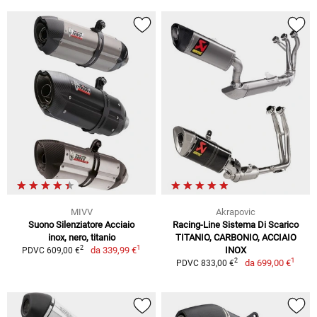
MIVV
Akrapovic
Suono Silenziatore Acciaio
Racing-Line Sistema Di Scarico
inox, nero, titanio
TITANIO, CARBONIO, ACCIAIO
1
2
da
339,99 €
INOX
PDVC 609,00 €
1
2
da
699,00 €
PDVC 833,00 €