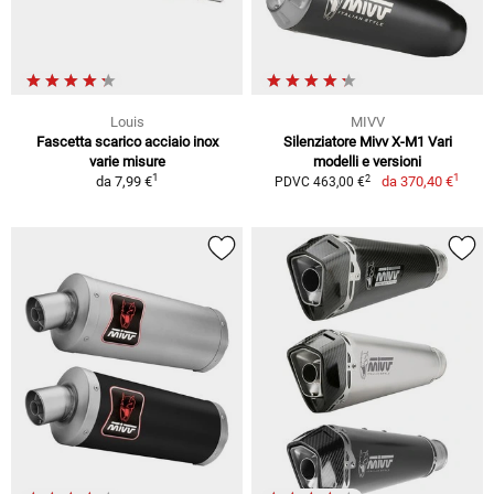
Louis
MIVV
Fascetta scarico acciaio inox
Silenziatore Mivv X-M1 Vari
varie misure
modelli e versioni
1
1
2
da
7,99 €
da
370,40 €
PDVC 463,00 €