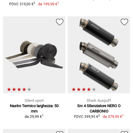
1
2
da
199,99 €
PDVC 319,00 €
Silent sport
Shark Auspuff
Nastro Termico larghezza: 50
Src 4 Silenziatore NERO O
mm
CARBONIO
1
1
2
da
29,99 €
da
379,95 €
PDVC 399,95 €