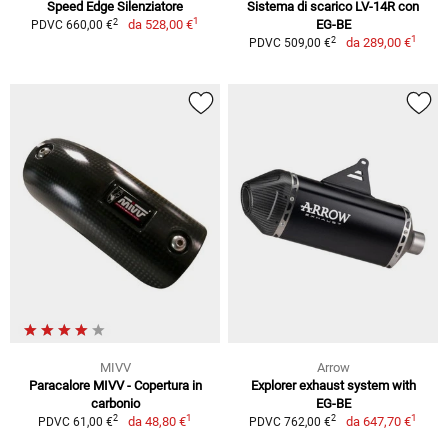
Speed Edge Silenziatore
Sistema di scarico LV-14R con
1
2
da
528,00 €
EG-BE
PDVC 660,00 €
1
2
da
289,00 €
PDVC 509,00 €
MIVV
Arrow
Paracalore MIVV - Copertura in
Explorer exhaust system with
carbonio
EG-BE
1
1
2
2
da
48,80 €
da
647,70 €
PDVC 61,00 €
PDVC 762,00 €