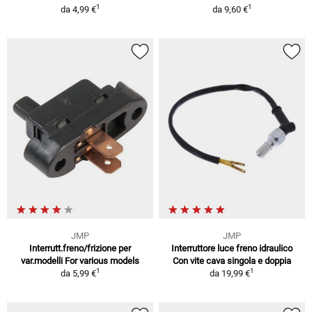
1
1
da
4,99 €
da
9,60 €
JMP
JMP
Interrutt.freno/frizione per
Interruttore luce freno idraulico
var.modelli For various models
Con vite cava singola e doppia
1
1
da
5,99 €
da
19,99 €