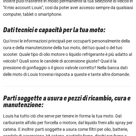
Inoltre puoi trasferire in modo permanente la tua selezione di veicoli in
"Il mio account Louis", così da poter aver accesso sempre da qualsiasi
computer, tablet o smartphone.
Dati tecnici e capacità per la tua moto:
Qui trovi le informazioni principali per occuparti personalmente della
cura e della manutenzione della tuo moto, del tuo quad o del tuo
scooter. Quale tipo di olio motore o liquido refrigerante è più adatto al
veicolo? Quali sono le candele di accensione giuste? Qual è la
pressione di gonfiaggio o il gioco valvole corretto? Nella banca dati
delle moto di Louis troverai risposta a queste e tante altre domande.
Parti soggette a usura e pezzi di ricambio, cura e
manutenzione:
Louis ha tutto ciò che serve per tenere in forma la tua moto. Dal
carburante all'olio per forcella o motore, dal liquido freni allo spray per
catena. E inoltre: parti soggette a usura come filtri per olio, batterie,
candele di accensione, kit catena, pastiglie freno, dischi per freno e