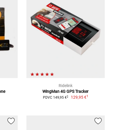
Ridelink
one
WingMan 4G GPS Tracker
1
129,95 €
2
PDVC 149,95 €