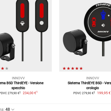
INNOVV
INNOVV
ema BSD ThirdEYE - Versione
Sistema ThirdEYE BSD - Ver
specchio
orologio
1
234,00 €
199,95 €
2
2
PDVC 279,90 €
PDVC 279,90 €
na
: