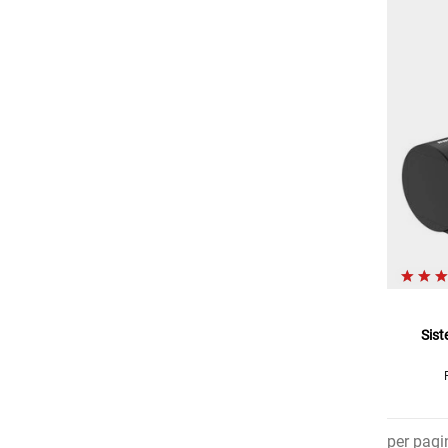
Sist
per pagi