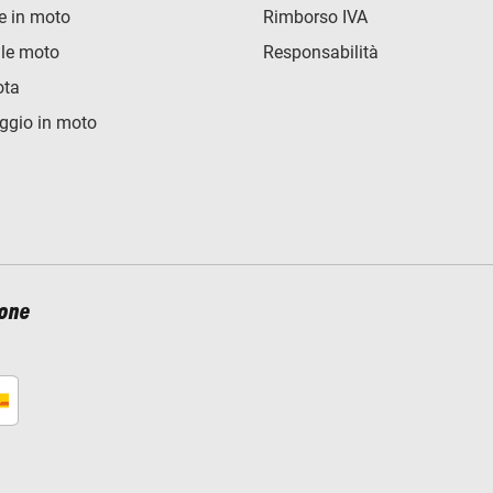
e in moto
Rimborso IVA
lle moto
Responsabilità
ota
ggio in moto
ione