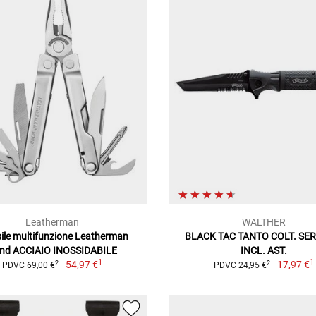
Leatherman
WALTHER
ile multifunzione Leatherman
BLACK TAC TANTO COLT. SE
nd ACCIAIO INOSSIDABILE
INCL. AST.
1
1
54,97 €
17,97 €
2
2
PDVC 69,00 €
PDVC 24,95 €