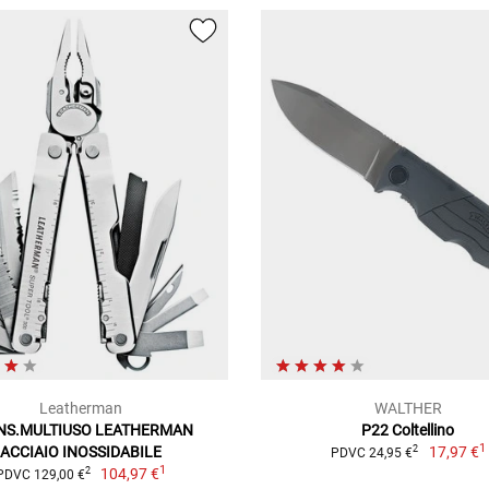
Leatherman
WALTHER
NS.MULTIUSO LEATHERMAN
P22 Coltellino
1
ACCIAIO INOSSIDABILE
17,97 €
2
PDVC 24,95 €
1
104,97 €
2
PDVC 129,00 €