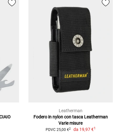
Leatherman
CCIAIO
Fodero in nylon con tasca Leatherman
Varie misure
1
da
19,97 €
2
PDVC 25,00 €