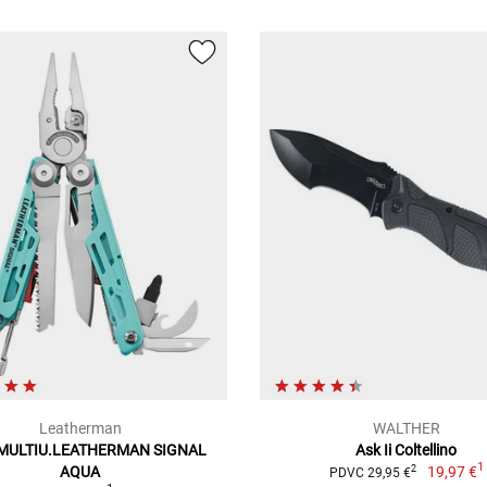
Leatherman
WALTHER
MULTIU.LEATHERMAN SIGNAL
Ask Ii Coltellino
1
AQUA
19,97 €
2
PDVC 29,95 €