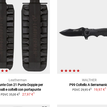
Leatherman
WALTHER
unte Con 21 Punte Doppie per
P99 Coltello A Serramani
1
sili e coltelli con portapunte
19,97 €
2
PDVC 29,95 €
1
27,97 €
2
PDVC 35,00 €