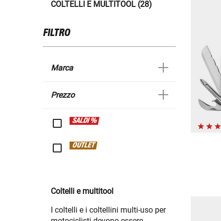
COLTELLI E MULTITOOL (28)
FILTRO
Marca
Prezzo
SALDI %
OUTLET
Coltelli e multitool
I coltelli e i coltellini multi-uso per
motociclisti devono essere