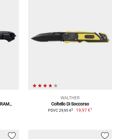
WALTHER
RRAM.,
Coltello Di Soccorso
1
19,97 €
2
PDVC 29,95 €