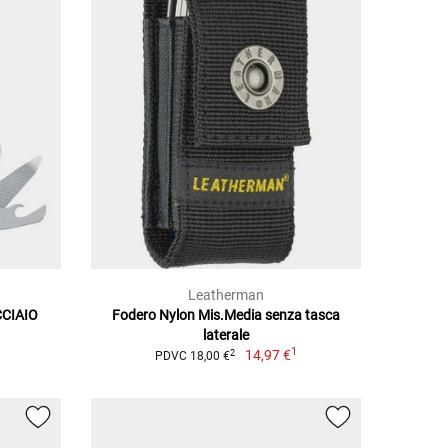
Leatherman
CCIAIO
Fodero Nylon Mis.Media senza tasca
laterale
1
14,97 €
2
PDVC 18,00 €