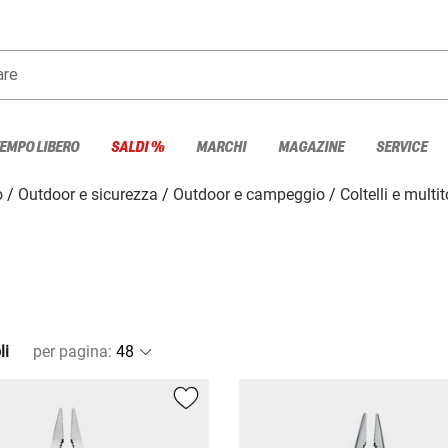
are
TEMPO LIBERO
SALDI %
MARCHI
MAGAZINE
SERVICE
o
Outdoor e sicurezza
Outdoor e campeggio
Coltelli e multit
li
per pagina
: