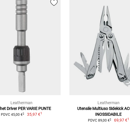
Leatherman
Leatherman
het Driver PER VARIE PUNTE
Utensile Multiuso Sidekick A
1
35,97 €
INOSSIDABILE
2
PDVC 45,00 €
1
69,97 €
2
PDVC 89,00 €