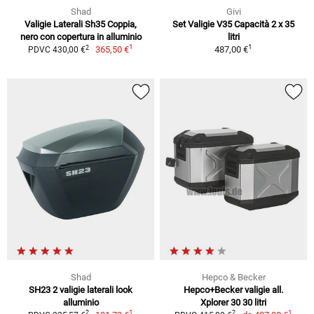
Shad
Givi
Valigie Laterali Sh35 Coppia,
Set Valigie V35 Capacità 2 x 35
nero con copertura in alluminio
litri
1
1
2
365,50 €
487,00 €
PDVC 430,00 €
Shad
Hepco & Becker
SH23 2 valigie laterali look
Hepco+Becker valigie all.
alluminio
Xplorer 30 30 litri
1
1
2
2