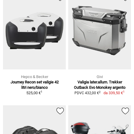
Hepco & Becker
Givi
Journey Recon set valigie 42
Valigia later.allum. Trekker
litri nero/bianco
Outback Evo Monokey argento
1
1
2
525,00 €
da
339,50 €
PDVC 432,00 €