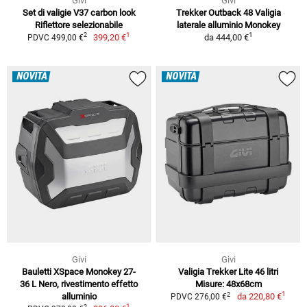
Givi
Givi
Set di valigie V37 carbon look
Trekker Outback 48 Valigia
Riflettore selezionabile
laterale alluminio Monokey
1
1
2
399,20 €
da
444,00 €
PDVC 499,00 €
NOVITÀ
NOVITÀ
Givi
Givi
Bauletti XSpace Monokey 27-
Valigia Trekker Lite 46 litri
36 L Nero, rivestimento effetto
Misure: 48x68cm
1
2
alluminio
da
220,80 €
PDVC 276,00 €
1
2