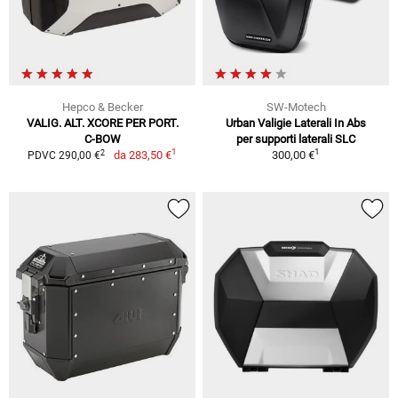
Hepco & Becker
SW-Motech
VALIG. ALT. XCORE PER PORT.
Urban Valigie Laterali In Abs
C-BOW
per supporti laterali SLC
1
1
2
da
283,50 €
300,00 €
PDVC 290,00 €