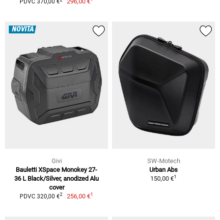
296,00 €
PDVC 370,00 €
NOVITÀ
Givi
SW-Motech
Bauletti XSpace Monokey 27-
Urban Abs
1
36 L Black/Silver, anodized Alu
150,00 €
cover
1
2
256,00 €
PDVC 320,00 €