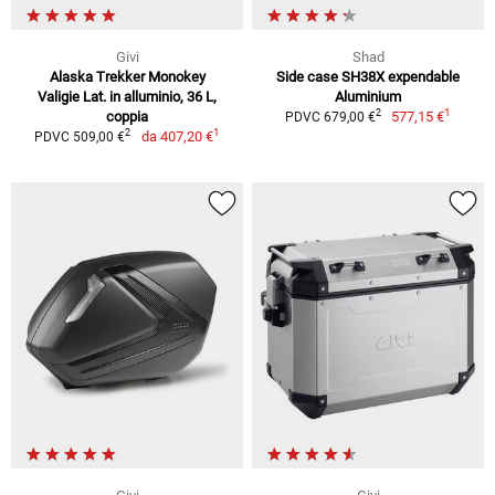
Givi
Shad
Alaska Trekker Monokey
Side case SH38X expendable
Valigie Lat. in alluminio, 36 L,
Aluminium
1
2
coppia
577,15 €
PDVC 679,00 €
1
2
da
407,20 €
PDVC 509,00 €