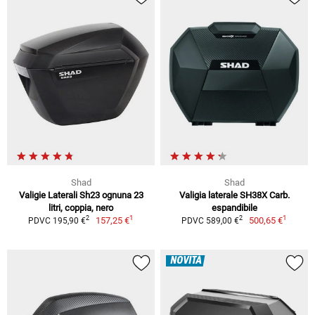
Shad
Shad
Valigie Laterali Sh23 ognuna 23
Valigia laterale SH38X Carb.
litri, coppia, nero
espandibile
1
1
2
2
157,25 €
500,65 €
PDVC 195,90 €
PDVC 589,00 €
NOVITÀ