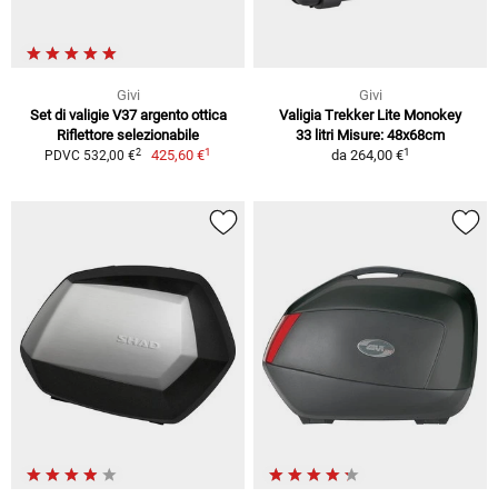
Givi
Givi
Set di valigie V37 argento ottica
Valigia Trekker Lite Monokey
Riflettore selezionabile
33 litri Misure: 48x68cm
1
1
2
425,60 €
da
264,00 €
PDVC 532,00 €