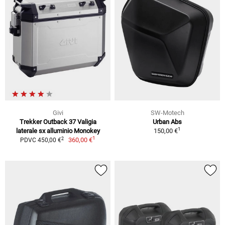
Givi
SW-Motech
Trekker Outback 37 Valigia
Urban Abs
1
laterale sx alluminio Monokey
150,00 €
1
2
360,00 €
PDVC 450,00 €