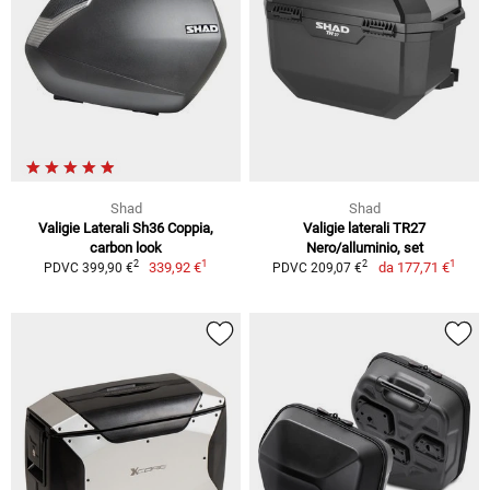
Shad
Shad
Valigie Laterali Sh36 Coppia,
Valigie laterali TR27
carbon look
Nero/alluminio, set
1
1
2
2
339,92 €
da
177,71 €
PDVC 399,90 €
PDVC 209,07 €