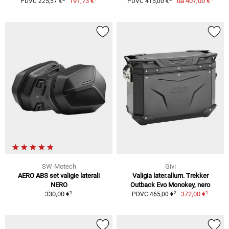
191,73 €
da
407,00 €
PDVC 225,57 €
PDVC 415,00 €
SW-Motech
Givi
AERO ABS set valigie laterali
Valigia later.allum. Trekker
NERO
Outback Evo Monokey, nero
1
1
2
330,00 €
372,00 €
PDVC 465,00 €