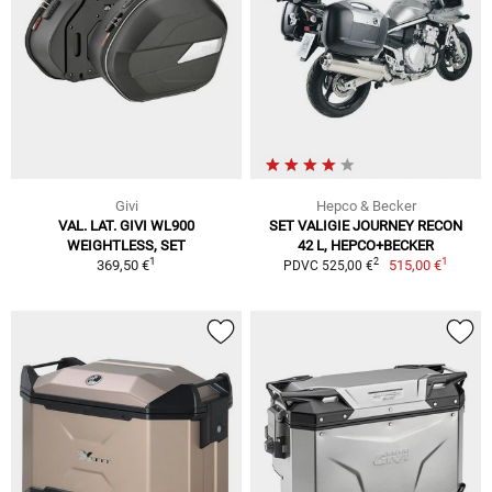
Givi
Hepco & Becker
VAL. LAT. GIVI WL900
SET VALIGIE JOURNEY RECON
WEIGHTLESS, SET
42 L, HEPCO+BECKER
1
1
2
369,50 €
515,00 €
PDVC 525,00 €