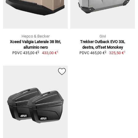
Hepco & Becker
Givi
Xceed Valigia Laterale 38 litri,
Trekker Outback EVO 33L
alluminio nero
destra, offset Monokey
1
1
2
2
433,00 €
325,50 €
PDVC 435,00 €
PDVC 465,00 €