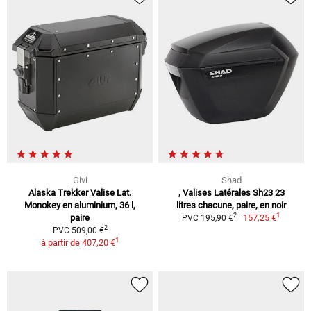
Givi
Shad
Alaska Trekker Valise Lat.
, Valises Latérales Sh23 23
Monokey en aluminium, 36 l,
litres chacune, paire, en noir
1
2
paire
157,25 €
PVC 195,90 €
2
PVC 509,00 €
1
à partir de
407,20 €