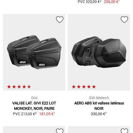
1
2
256,00 €
PVC 320,00 €
Givi
SW-Motech
VALISE LAT. GIVI E22 LOT
AERO ABS lot valises latéraux
MONOKEY, NOIR, PAIRE
NOIR
1
1
2
181,05 €
330,00 €
PVC 213,00 €