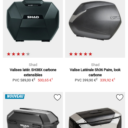
Shad
Shad
Valises latér. SH38X carbone
Valise Latérale Sh36 Paire, look
extensibles
carbone
1
1
2
2
500,65 €
339,92 €
PVC 589,00 €
PVC 399,90 €
NOUVEAU