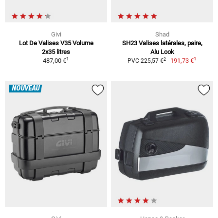
Givi
Shad
Lot De Valises V35 Volume
SH23 Valises latérales, paire,
2x35 litres
Alu Look
1
1
2
487,00 €
191,73 €
PVC 225,57 €
NOUVEAU