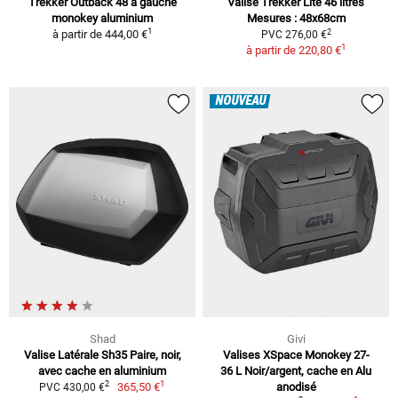
Trekker Outback 48 a gauche
Valise Trekker Lite 46 litres
monokey aluminium
Mesures : 48x68cm
1
2
à partir de
444,00 €
PVC 276,00 €
1
à partir de
220,80 €
NOUVEAU
Shad
Givi
Valise Latérale Sh35 Paire, noir,
Valises XSpace Monokey 27-
avec cache en aluminium
36 L Noir/argent, cache en Alu
1
2
365,50 €
anodisé
PVC 430,00 €