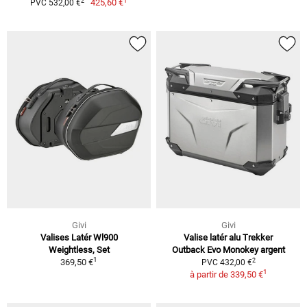
1
2
425,60 €
PVC 532,00 €
Givi
Givi
Valises Latér Wl900
Valise latér alu Trekker
Weightless, Set
Outback Evo Monokey argent
1
2
369,50 €
PVC 432,00 €
1
à partir de
339,50 €