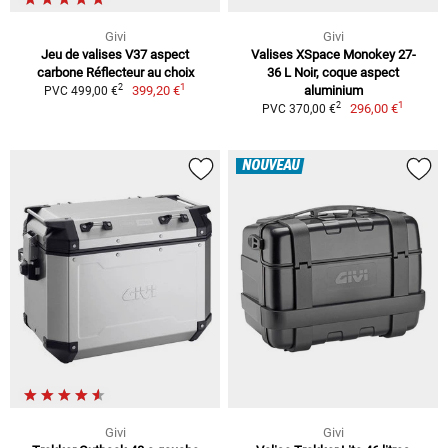
Givi
Givi
Jeu de valises V37 aspect
Valises XSpace Monokey 27-
carbone Réflecteur au choix
36 L Noir, coque aspect
1
2
399,20 €
aluminium
PVC 499,00 €
1
2
296,00 €
PVC 370,00 €
NOUVEAU
Givi
Givi