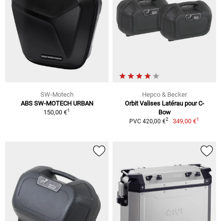
SW-Motech
Hepco & Becker
ABS SW-MOTECH URBAN
Orbit Valises Latérau pour C-
1
150,00 €
Bow
1
2
349,00 €
PVC 420,00 €