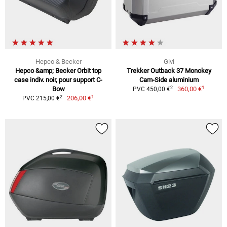
Hepco & Becker
Givi
Hepco &amp; Becker Orbit top
Trekker Outback 37 Monokey
case indiv. noir, pour support C-
Cam-Side aluminium
1
2
Bow
360,00 €
PVC 450,00 €
1
2
206,00 €
PVC 215,00 €