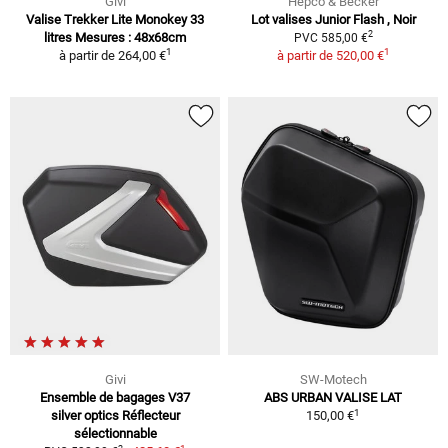
Givi
Hepco & Becker
Valise Trekker Lite Monokey 33
Lot valises Junior Flash , Noir
2
litres Mesures : 48x68cm
PVC 585,00 €
1
1
à partir de
264,00 €
à partir de
520,00 €
Givi
SW-Motech
Ensemble de bagages V37
ABS URBAN VALISE LAT
1
silver optics Réflecteur
150,00 €
sélectionnable