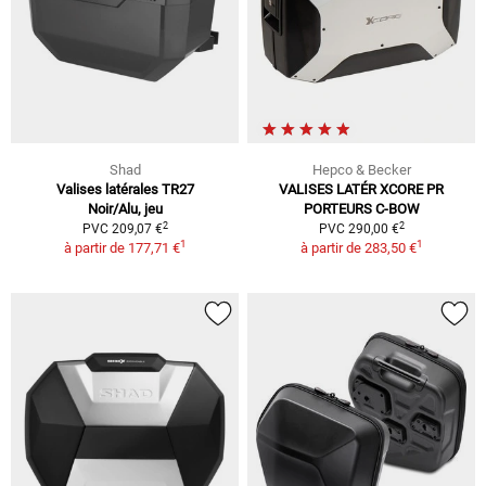
Shad
Hepco & Becker
Valises latérales TR27
VALISES LATÉR XCORE PR
Noir/Alu, jeu
PORTEURS C-BOW
2
2
PVC 209,07 €
PVC 290,00 €
1
1
à partir de
177,71 €
à partir de
283,50 €