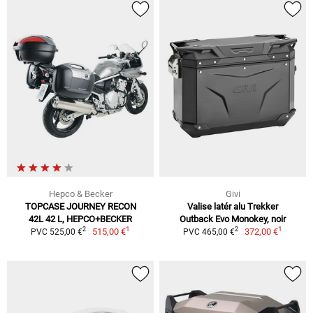
Hepco & Becker
Givi
TOPCASE JOURNEY RECON
Valise latér alu Trekker
42L 42 L, HEPCO+BECKER
Outback Evo Monokey, noir
1
1
2
2
515,00 €
372,00 €
PVC 525,00 €
PVC 465,00 €