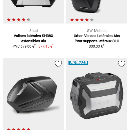
Shad
SW-Motech
Valises latérales SH38X
Urban Valises Latérales Abs
extensibles alu
Pour supports latéraux SLC
1
1
2
577,15 €
300,00 €
PVC 679,00 €
NOUVEAU