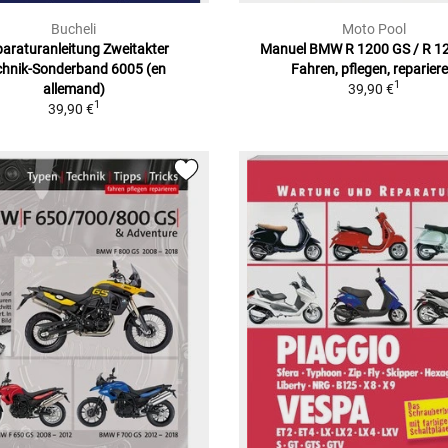
Bucheli
Moto Pool
araturanleitung Zweitakter
Manuel BMW R 1200 GS / R 1
chnik-Sonderband 6005 (en
Fahren, pflegen, reparier
1
allemand)
39,90 €
1
39,90 €