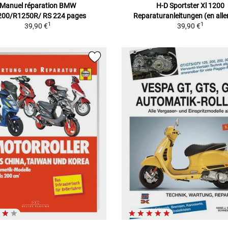
Manuel réparation BMW
H-D Sportster Xl 1200
200/R1250R/ RS 224 pages
Reparaturanleitungen (en all
1
1
39,90 €
39,90 €