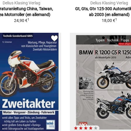
Delius Klasing Verlag
Delius Klasing Verlag
aturanleitung China, Taiwan,
Gt, Gts, Gtv 125-300 Automatik 
ea Motorroller (en allemand)
ab 2003 (en allemand)
1
1
24,90 €
18,00 €