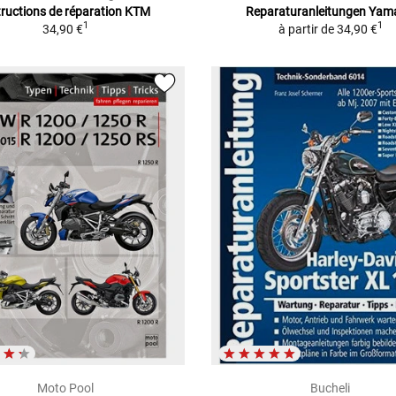
tructions de réparation KTM
Reparaturanleitungen Ya
1
1
34,90 €
à partir de
34,90 €
Moto Pool
Bucheli