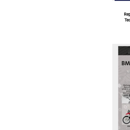
Rep
Te