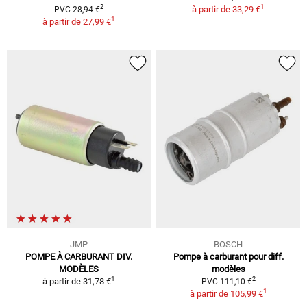
1
2
à partir de
33,29 €
PVC 28,94 €
1
à partir de
27,99 €
JMP
BOSCH
POMPE À CARBURANT DIV.
Pompe à carburant pour diff.
MODÈLES
modèles
1
2
à partir de
31,78 €
PVC 111,10 €
1
à partir de
105,99 €