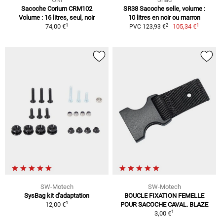
Sacoche Corium CRM102
SR38 Sacoche selle, volume :
Volume : 16 litres, seul, noir
10 litres en noir ou marron
1
1
2
74,00 €
105,34 €
PVC 123,93 €
SW-Motech
SW-Motech
SysBag kit d'adaptation
BOUCLE FIXATION FEMELLE
1
12,00 €
POUR SACOCHE CAVAL. BLAZE
1
3,00 €