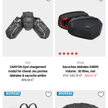
Givi
Shad
CANYON Syst chargement
Sacoches latérales E48SR
modul fer cheval Jeu poches
Volume : 30 litres, noir
1
2
latérales & sacoche arrière
293,91 €
PVC 345,78 €
1
499,00 €
NOUVEAU
NOUVEAU