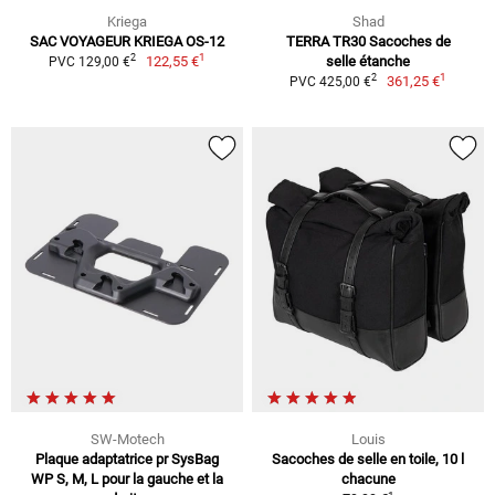
Kriega
Shad
SAC VOYAGEUR KRIEGA OS-12
TERRA TR30 Sacoches de
1
2
122,55 €
selle étanche
PVC 129,00 €
1
2
361,25 €
PVC 425,00 €
SW-Motech
Louis
Plaque adaptatrice pr SysBag
Sacoches de selle en toile, 10 l
WP S, M, L pour la gauche et la
chacune