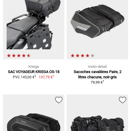
Kriega
moto-detail
SAC VOYAGEUR KRIEGA OS-18
Sacoches cavalières Paire, 2
1
2
137,75 €
litres chacune, noir-gris
PVC 145,00 €
1
79,99 €