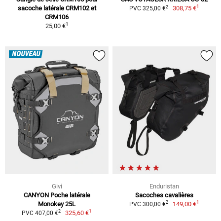
1
2
sacoche latérale CRM102 et
308,75 €
PVC 325,00 €
CRM106
1
25,00 €
NOUVEAU
Givi
Enduristan
CANYON Poche latérale
Sacoches cavalières
1
2
Monokey 25L
149,00 €
PVC 300,00 €
1
2
325,60 €
PVC 407,00 €