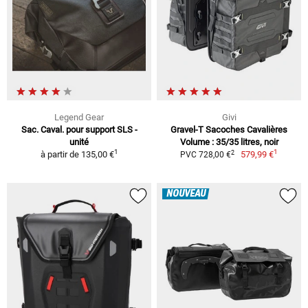
Legend Gear
Givi
Sac. Caval. pour support SLS -
Gravel-T Sacoches Cavalières
unité
Volume : 35/35 litres, noir
1
1
2
à partir de
135,00 €
579,99 €
PVC 728,00 €
NOUVEAU