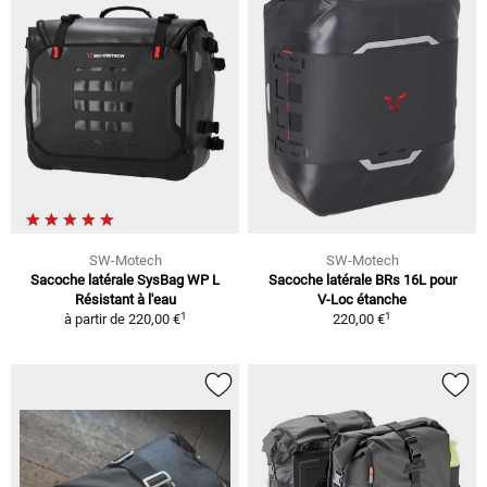
SW-Motech
SW-Motech
Sacoche latérale SysBag WP L
Sacoche latérale BRs 16L pour
Résistant à l'eau
V-Loc étanche
1
1
à partir de
220,00 €
220,00 €