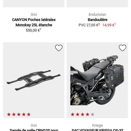
Givi
Enduristan
CANYON Poches latérales
Bandoulière
1
2
Monokey 25L étanche
14,99 €
PVC 27,00 €
1
550,00 €
Givi
Kriega
Sangle de selle CRM105 pour
SAC VOYAGEUR KRIEGA OS-32