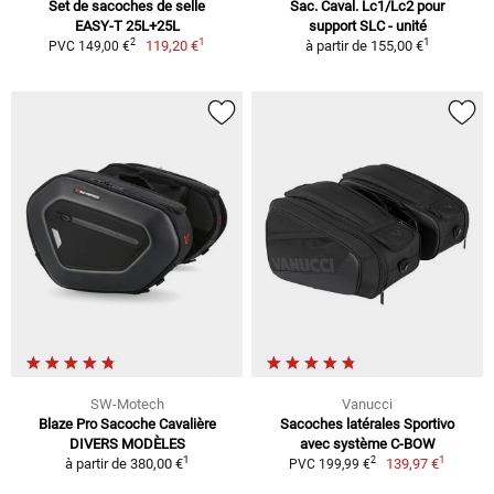
Set de sacoches de selle
Sac. Caval. Lc1/Lc2 pour
EASY-T 25L+25L
support SLC - unité
1
1
2
119,20 €
à partir de
155,00 €
PVC 149,00 €
SW-Motech
Vanucci
Blaze Pro Sacoche Cavalière
Sacoches latérales Sportivo
DIVERS MODÈLES
avec système C-BOW
1
1
2
à partir de
380,00 €
139,97 €
PVC 199,99 €