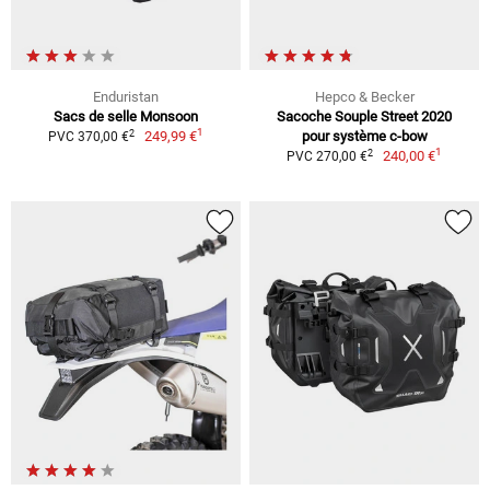
Enduristan
Hepco & Becker
Sacs de selle Monsoon
Sacoche Souple Street 2020
1
2
249,99 €
pour système c-bow
PVC 370,00 €
1
2
240,00 €
PVC 270,00 €