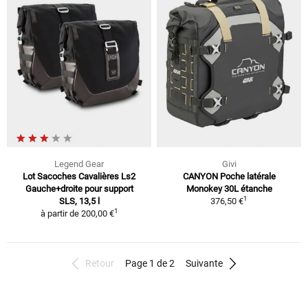
Legend Gear
Givi
Lot Sacoches Cavalières Ls2
CANYON Poche latérale
Gauche+droite pour support
Monokey 30L étanche
1
SLS, 13,5 l
376,50 €
1
à partir de
200,00 €
Retour
Page 1 de 2
Suivante