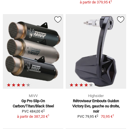
1
à partir de
379,95 €
MIVV
Highsider
Gp Pro Slip-On
Rétroviseur Embouts Guidon
Carbon/Titan/Black Steel
Victory Evo, gauche ou droite,
2
noir
PVC 484,00 €
1
1
2
à partir de
387,20 €
70,95 €
PVC 79,95 €