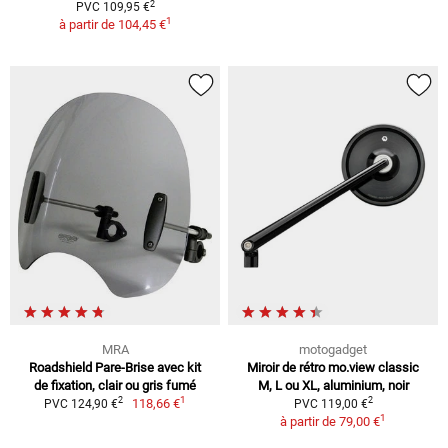
2
PVC 109,95 €
1
à partir de
104,45 €
MRA
motogadget
Roadshield Pare-Brise avec kit
Miroir de rétro mo.view classic
de fixation, clair ou gris fumé
M, L ou XL, aluminium, noir
1
2
2
118,66 €
PVC 124,90 €
PVC 119,00 €
1
à partir de
79,00 €