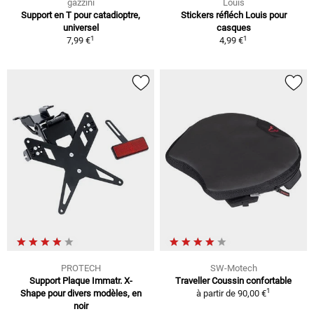
gazzini
Louis
Support en T pour catadioptre,
Stickers réfléch Louis pour
universel
casques
1
1
7,99 €
4,99 €
PROTECH
SW-Motech
Support Plaque Immatr. X-
Traveller Coussin confortable
1
Shape pour divers modèles, en
à partir de
90,00 €
noir