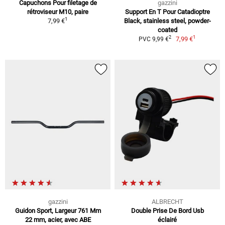
Capuchons Pour filetage de
gazzini
rétroviseur M10, paire
Support En T Pour Catadioptre
1
7,99 €
Black, stainless steel, powder-
coated
1
2
7,99 €
PVC 9,99 €
gazzini
ALBRECHT
Guidon Sport, Largeur 761 Mm
Double Prise De Bord Usb
22 mm, acier, avec ABE
éclairé