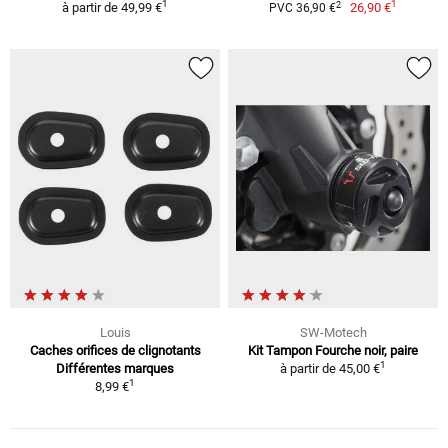
1
1
2
à partir de
49,99 €
26,90 €
PVC 36,90 €
Louis
SW-Motech
Caches orifices de clignotants
Kit Tampon Fourche noir, paire
1
Différentes marques
à partir de
45,00 €
1
8,99 €