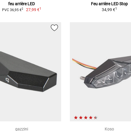
feu arrière LED
Feu arrière LED Stop
1
1
27,99 €
34,99 €
2
PVC 36,95 €
gazzini
Koso