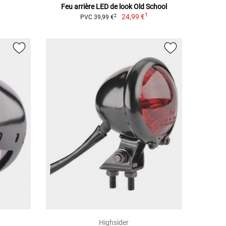
Feu arrière LED de look Old School
1
24,99 €
2
PVC 39,99 €
Highsider