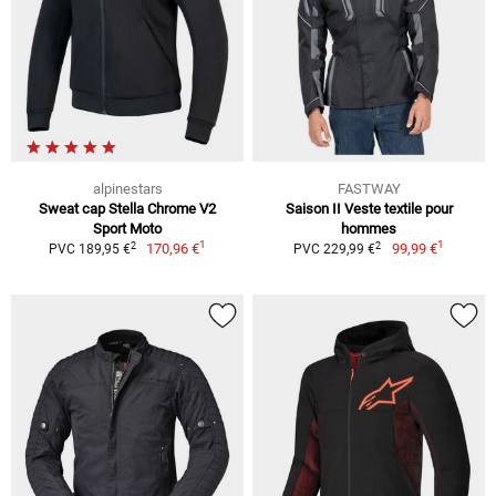
alpinestars
FASTWAY
Sweat cap Stella Chrome V2
Saison II Veste textile pour
Sport Moto
hommes
1
1
2
2
170,96 €
99,99 €
PVC 189,95 €
PVC 229,99 €