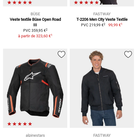
BÜSE
FASTWAY
Veste textile Büse Open Road
T-2206 Men City Veste Textile
1
2
III
99,99 €
PVC 219,99 €
2
PVC 359,95 €
1
à partir de
323,60 €
alpinestars
FASTWAY