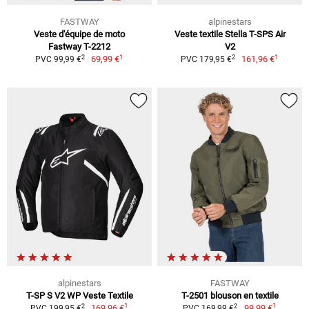
FASTWAY
alpinestars
Veste d'équipe de moto
Veste textile Stella T-SPS Air
Fastway T-2212
V2
1
1
2
2
69,99 €
161,96 €
PVC 99,99 €
PVC 179,95 €
alpinestars
FASTWAY
T-SP S V2 WP Veste Textile
T-2501 blouson en textile
1
1
2
2
169,96 €
99,99 €
PVC 199,95 €
PVC 169,99 €