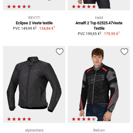
REV'IT!
Held
Eclipse 2 Veste textile
Amalfi 2 Top 62525.47Veste
1
2
134,84 €
Textile
PVC 149,99 €
1
2
179,95 €
PVC 199,95 €
alpinestars
Rekurv