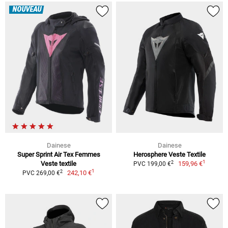
NOUVEAU
Dainese
Dainese
Super Sprint Air Tex Femmes
Herosphere Veste Textile
1
2
Veste textile
159,96 €
PVC 199,00 €
1
2
242,10 €
PVC 269,00 €