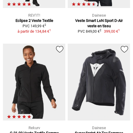
REV'IT!
Dainese
Eclipse 2 Veste Textile
Veste Smart LsN Sport D-Air
2
veste en tissu
PVC 149,99 €
1
1
2
à partir de
134,84 €
399,00 €
PVC 849,00 €
Rekurv
Dainese