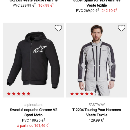
C-21.03 Veste Textile Femme
Super Sprint Air Tex Femmes
1
2
167,99 €
Veste textile
PVC 239,99 €
1
2
242,10 €
PVC 269,00 €
alpinestars
FASTWAY
Sweat à capuche Chrome V2
T-2204 Touring Pour Hommes
Sport Moto
Veste Textile
1
2
129,99 €
PVC 189,95 €
1
à partir de
161,46 €