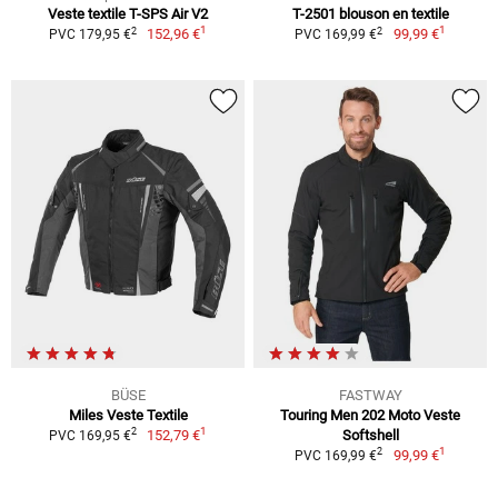
Veste textile T-SPS Air V2
T-2501 blouson en textile
1
1
2
2
152,96 €
99,99 €
PVC 179,95 €
PVC 169,99 €
BÜSE
FASTWAY
Miles Veste Textile
Touring Men 202 Moto Veste
1
2
152,79 €
Softshell
PVC 169,95 €
1
2
99,99 €
PVC 169,99 €