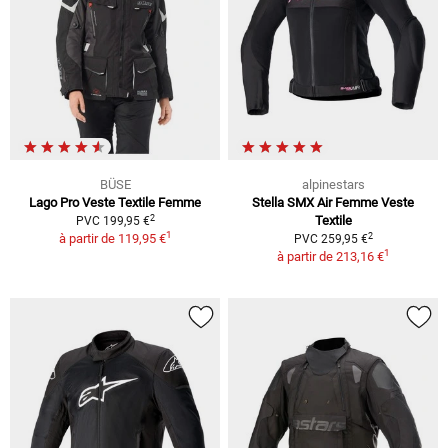
BÜSE
alpinestars
Lago Pro Veste Textile Femme
Stella SMX Air Femme Veste
2
Textile
PVC 199,95 €
1
2
à partir de
119,95 €
PVC 259,95 €
1
à partir de
213,16 €