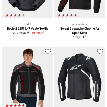
Held
alpinestars
Bodie 2 62515.47 Veste Textile
Sweat à capuche Chrome Air
1
2
199,95 €
Sport Moto
PVC 239,95 €
1
189,95 €