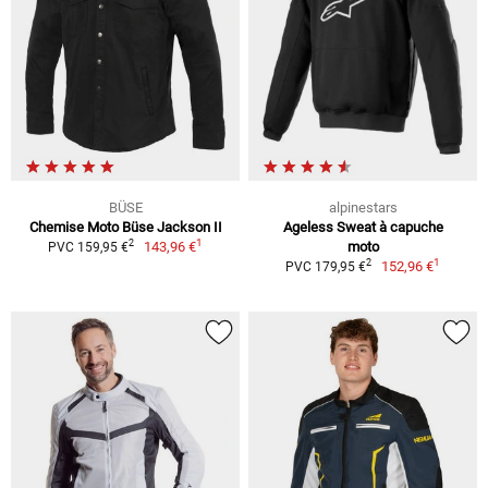
BÜSE
alpinestars
Chemise Moto Büse Jackson II
Ageless Sweat à capuche
1
2
143,96 €
moto
PVC 159,95 €
1
2
152,96 €
PVC 179,95 €