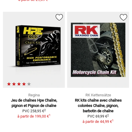
Regina
RK Kettensätze
Jeu de chaînes Hpe Chaîne,
RK kits chaîne avec chaînes
pignon et Pignon de chaîne
colorées Chaîne, pignon,
2
barbotin de chaîne
PVC 258,95 €
1
2
à partir de
199,00 €
PVC 69,99 €
1
à partir de
44,99 €