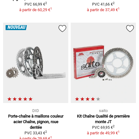
2
2
PVC 66,99 €
PVC 41,66 €
1
1
à partir de
60,29 €
à partir de
37,49 €
NOUVEAU
DID
saito
Porte-chaîne à maillons couleur
Kit Chaîne Qualité de première
acier Chaîne, pignon, roue
monte JT
2
dentée
PVC 69,95 €
1
2
à partir de
49,99 €
PVC 33,43 €
1
à partir de
29,69 €