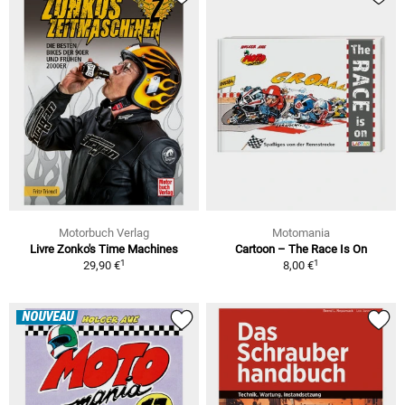
Motorbuch Verlag
Motomania
Livre Zonko's Time Machines
Cartoon – The Race Is On
1
1
29,90 €
8,00 €
NOUVEAU