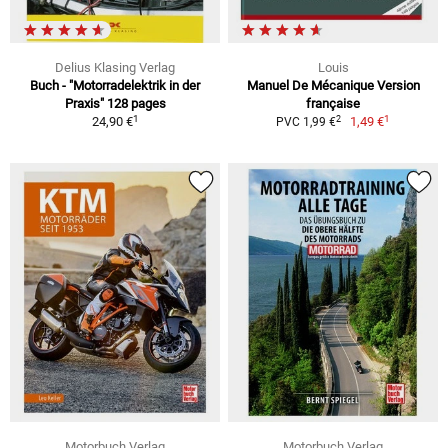
Delius Klasing Verlag
Louis
Buch - "Motorradelektrik in der
Manuel De Mécanique Version
Praxis" 128 pages
française
1
1
2
24,90 €
1,49 €
PVC 1,99 €
Motorbuch Verlag
Motorbuch Verlag