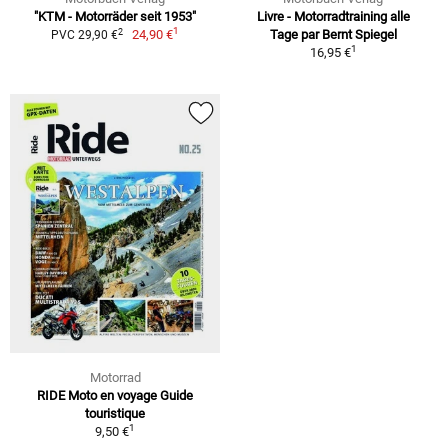
"KTM - Motorräder seit 1953"
Livre - Motorradtraining alle
1
2
24,90 €
Tage par Bernt Spiegel
PVC 29,90 €
1
16,95 €
Motorrad
RIDE Moto en voyage Guide
touristique
1
9,50 €