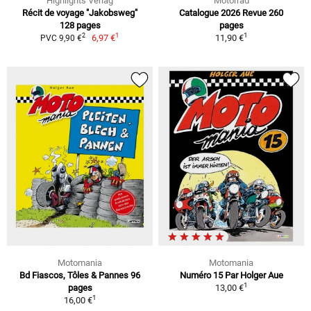
Highlights Verlag
Motorrad
Récit de voyage "Jakobsweg"
Catalogue 2026 Revue 260
128 pages
pages
1
1
2
6,97 €
11,90 €
PVC 9,90 €
Motomania
Motomania
Bd Fiascos, Tôles & Pannes 96
Numéro 15 Par Holger Aue
1
pages
13,00 €
1
16,00 €