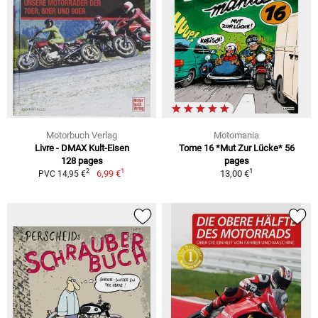
Motorbuch Verlag
Motomania
Livre - DMAX Kult-Eisen
Tome 16 *Mut Zur Lücke* 56
128 pages
pages
1
1
2
6,99 €
13,00 €
PVC 14,95 €