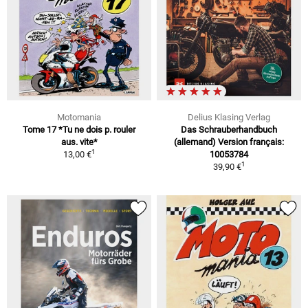
Motomania
Delius Klasing Verlag
Tome 17 *Tu ne dois p. rouler
Das Schrauberhandbuch
aus. vite*
(allemand) Version français:
1
13,00 €
10053784
1
39,90 €