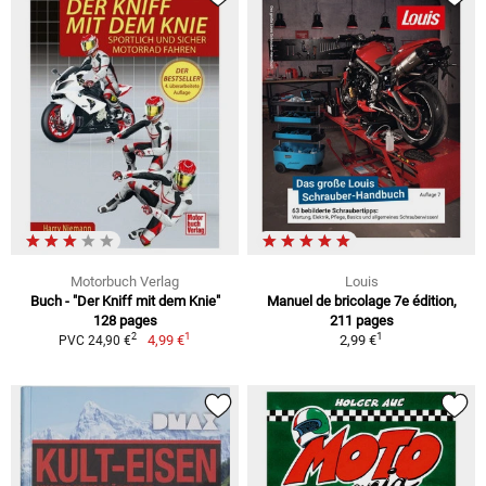
Motorbuch Verlag
Louis
Buch - "Der Kniff mit dem Knie"
Manuel de bricolage 7e édition,
128 pages
211 pages
1
1
2
4,99 €
2,99 €
PVC 24,90 €