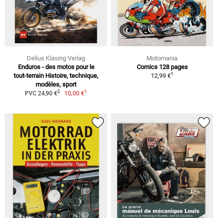
Delius Klasing Verlag
Motomania
Enduros - des motos pour le
Comics 128 pages
1
tout-terrain Histoire, technique,
12,99 €
modèles, sport
1
2
10,00 €
PVC 24,90 €