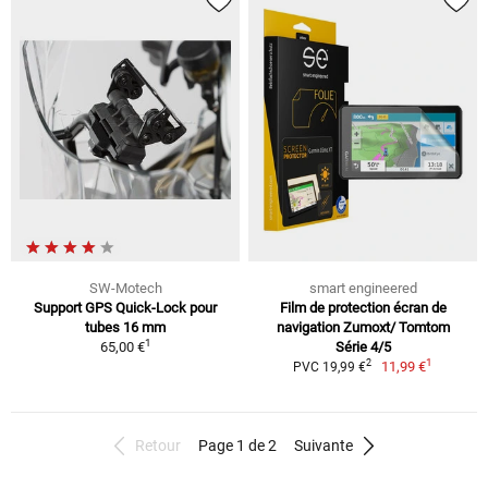
SW-Motech
smart engineered
Support GPS Quick-Lock pour
Film de protection écran de
tubes 16 mm
navigation Zumoxt/ Tomtom
1
65,00 €
Série 4/5
1
2
11,99 €
PVC 19,99 €
Retour
Page 1 de 2
Suivante