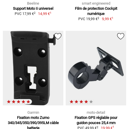
Beeline
smart engineered
Support Moto Ii universel
Film de protection Cockpit
1
2
14,99 €
numérique
PVC 17,99 €
1
2
9,99 €
PVC 19,99 €
Garmin
moto-detail
Fixation moto Zumo
Fixation GPS réglable pour
340/345/350/390/395LM càble
guidon pouces 25,4 mm
1
2
batterie
19,99 €
PVC 49,99 €