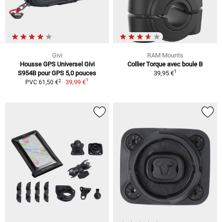
Givi
RAM Mounts
Housse GPS Universel Givi
Collier Torque avec boule B
1
S954B pour GPS 5,0 pouces
39,95 €
1
2
39,99 €
PVC 61,50 €