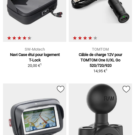
SW-Motech
TOMTOM
Navi Case étui pour logement
Câble de charge 12V pour
T-Lock
TOMTOM One II/XL Go
1
20,00 €
520/720/920
1
14,95 €