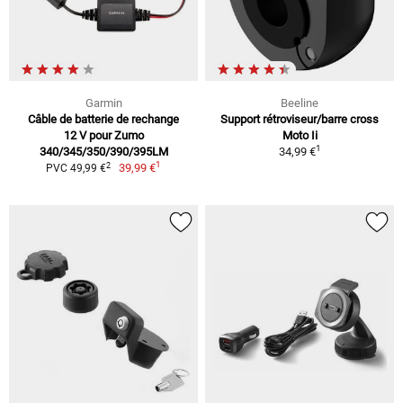
Garmin
Beeline
Câble de batterie de rechange
Support rétroviseur/barre cross
12 V pour Zumo
Moto Ii
1
340/345/350/390/395LM
34,99 €
1
2
39,99 €
PVC 49,99 €