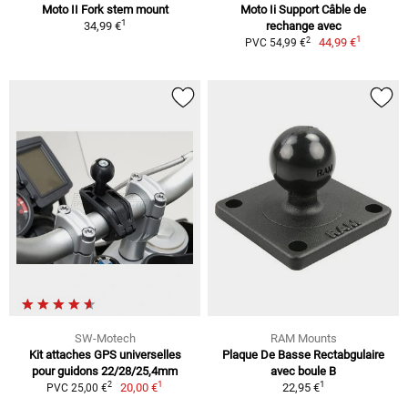
Moto II Fork stem mount
Moto Ii Support Câble de
1
34,99 €
rechange avec
1
2
44,99 €
PVC 54,99 €
SW-Motech
RAM Mounts
Kit attaches GPS universelles
Plaque De Basse Rectabgulaire
pour guidons 22/28/25,4mm
avec boule B
1
1
2
20,00 €
22,95 €
PVC 25,00 €