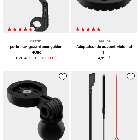
gazzini
Beeline
porte-navi gazzini pour guidon
Adaptateur de support Moto I et
NOIR
Ii
1
1
2
19,99 €
4,99 €
PVC 49,99 €