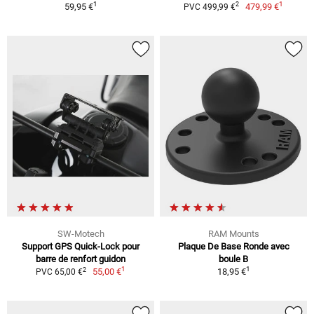
1
1
2
59,95 €
479,99 €
PVC 499,99 €
SW-Motech
RAM Mounts
Support GPS Quick-Lock pour
Plaque De Base Ronde avec
barre de renfort guidon
boule B
1
1
2
55,00 €
18,95 €
PVC 65,00 €