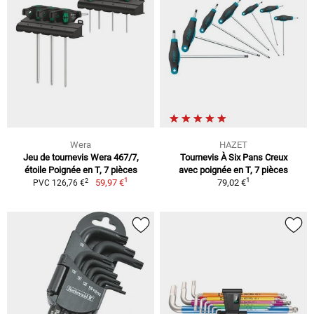
Wera
HAZET
Jeu de tournevis Wera 467/7,
Tournevis À Six Pans Creux
étoile Poignée en T, 7 pièces
avec poignée en T, 7 pièces
1
1
2
59,97 €
79,02 €
PVC 126,76 €