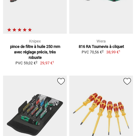
Knipex
Wera
pince de filtre à huile 250 mm
816 RA Tournevis à cliquet
1
2
avec réglage précis, très
38,99 €
PVC 70,56 €
robuste
1
2
29,97 €
PVC 59,02 €