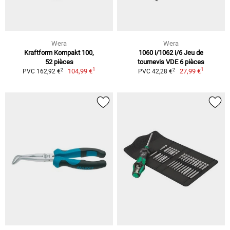
Wera
Wera
Kraftform Kompakt 100,
1060 i/1062 i/6 Jeu de
52 pièces
tournevis VDE 6 pièces
1
1
2
2
104,99 €
27,99 €
PVC 162,92 €
PVC 42,28 €