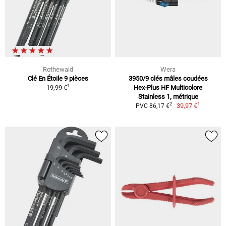
Rothewald
Wera
Clé En Étoile 9 pièces
3950/9 clés mâles coudées
1
19,99 €
Hex-Plus HF Multicolore
Stainless 1, métrique
1
2
39,97 €
PVC 86,17 €