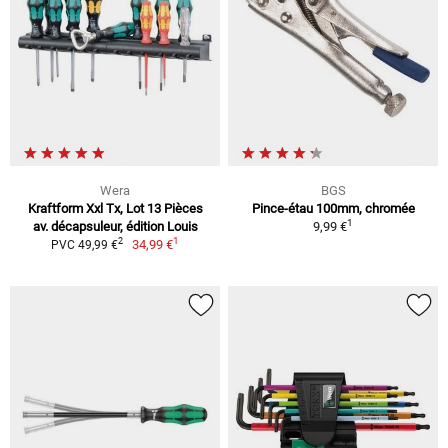
Wera
BGS
Kraftform Xxl Tx, Lot 13 Pièces
Pince-étau 100mm, chromée
1
av. décapsuleur, édition Louis
9,99 €
1
2
34,99 €
PVC 49,99 €