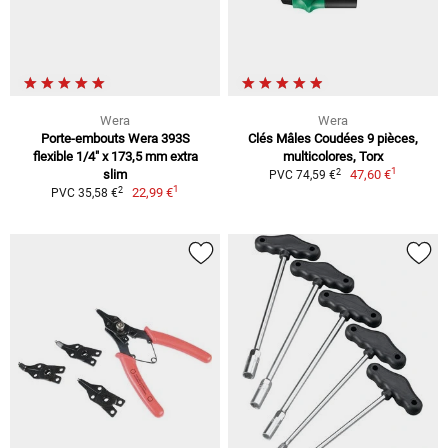
Wera
Wera
Porte-embouts Wera 393S
Clés Mâles Coudées 9 pièces,
flexible 1/4" x 173,5 mm extra
multicolores, Torx
1
2
slim
47,60 €
PVC 74,59 €
1
2
22,99 €
PVC 35,58 €