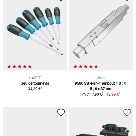
HAZET
Wera
Jeu de tournevis
9506 SB 4-en-1 embout 1 3 ; 4 ;
1
34,39 €
5 ; 6 x 37 mm
1
2
12,99 €
PVC 17,90 €