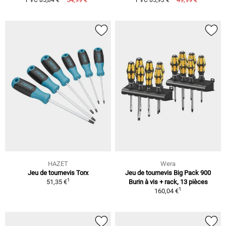
PVC 85,84 €
PVC 65,93 €
HAZET
Wera
Jeu de tournevis Torx
Jeu de tournevis Big Pack 900
1
51,35 €
Burin à vis + rack, 13 pièces
1
160,04 €