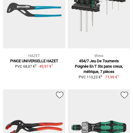
HAZET
Wera
PINCE UNIVERSELLE HAZET
454/7 Jeu De Tournevis
1
2
49,97 €
Poignée En T Six pans creux,
PVC 68,07 €
métrique, 7 pièces
1
2
71,99 €
PVC 113,23 €