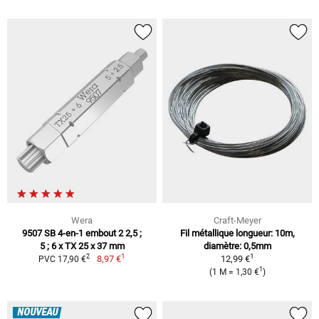
Wera
Craft-Meyer
9507 SB 4-en-1 embout 2 2,5 ;
Fil métallique longueur: 10m,
5 ; 6 x TX 25 x 37 mm
diamètre: 0,5mm
1
1
2
8,97 €
12,99 €
PVC 17,90 €
1
(1 M = 1,30 €
)
NOUVEAU