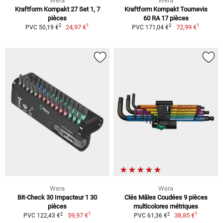
Wera
Wera
Kraftform Kompakt 27 Set 1, 7
Kraftform Kompakt Tournevis
pièces
60 RA 17 pièces
1
1
2
2
24,97 €
72,99 €
PVC 50,19 €
PVC 171,04 €
Wera
Wera
Bit-Check 30 Impacteur 1 30
Clés Mâles Coudées 9 pièces
pièces
multicolores métriques
1
1
2
2
59,97 €
38,85 €
PVC 122,43 €
PVC 61,36 €