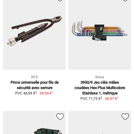
RFX
Wera
Pince universelle pour fils de
3950/9 Jeu clés mâles
sécurité avec serrure
coudées Hex-Plus Multicolore
1
2
39,94 €
Stainless 1, métrique
PVC 46,99 €
1
2
34,97 €
PVC 71,75 €