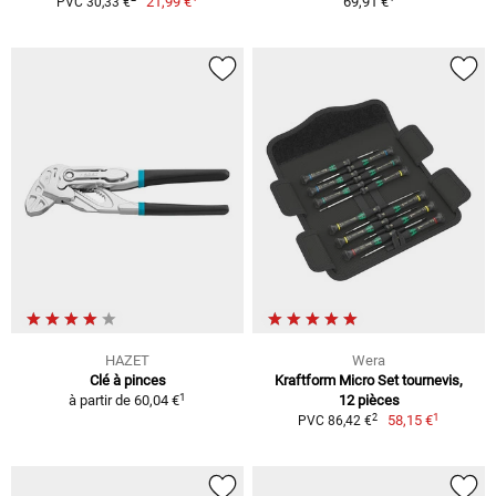
21,99 €
69,91 €
PVC 30,33 €
HAZET
Wera
Clé à pinces
Kraftform Micro Set tournevis,
1
à partir de
60,04 €
12 pièces
1
2
58,15 €
PVC 86,42 €