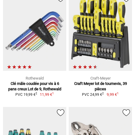
Rothewald
Craft-Meyer
Clé mâle coudée pour vis à 6
Craft Meyer lot de tournevis, 39
pans creux Lot de 9, Rothewald
pièces
1
1
2
2
11,99 €
9,99 €
PVC 19,99 €
PVC 24,99 €