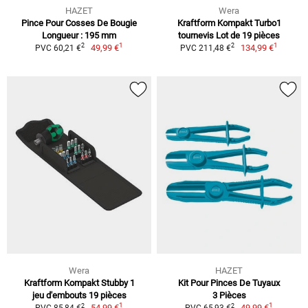
HAZET
Wera
Pince Pour Cosses De Bougie
Kraftform Kompakt Turbo1
Longueur : 195 mm
tournevis Lot de 19 pièces
1
1
2
2
49,99 €
134,99 €
PVC 60,21 €
PVC 211,48 €
Wera
HAZET
Kraftform Kompakt Stubby 1
Kit Pour Pinces De Tuyaux
jeu d'embouts 19 pièces
3 Pièces
1
1
2
2
54,99 €
49,99 €