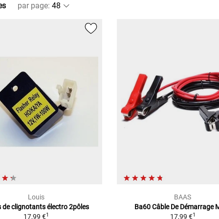
es
par page
:
Louis
BAAS
s de clignotants électro 2pôles
Ba60 Câble De Démarrage 
1
1
17,99 €
17,99 €