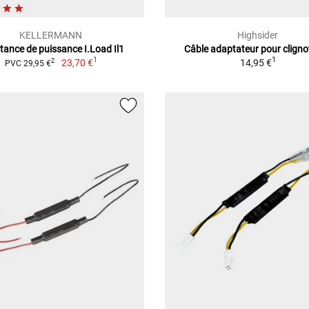
KELLERMANN
Highsider
tance de puissance I.Load Il1
Câble adaptateur pour clign
1
1
23,70 €
14,95 €
2
PVC 29,95 €