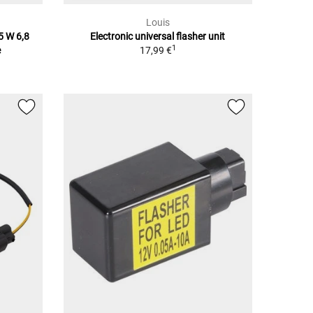
Louis
5 W 6,8
Electronic universal flasher unit
1
e
17,99 €