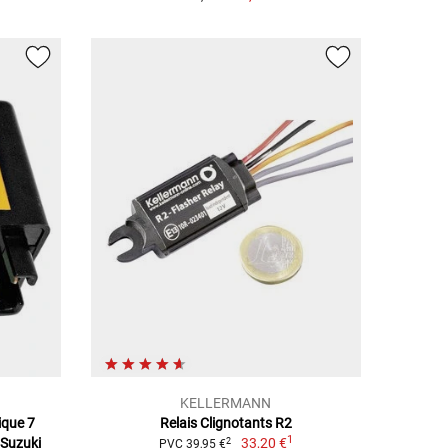
KELLERMANN
ique 7
Relais Clignotants R2
1
 Suzuki
33,20 €
2
PVC 39,95 €