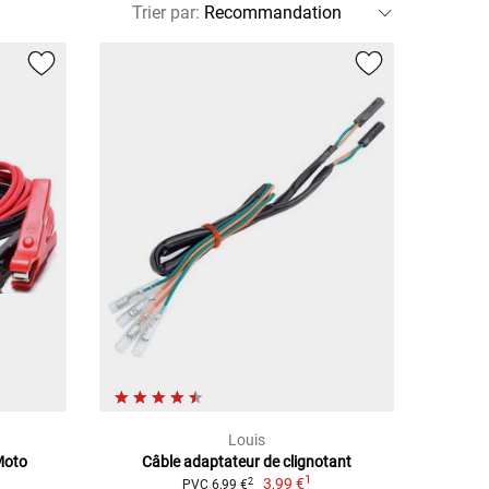
Trier par
:
Louis
Moto
Câble adaptateur de clignotant
1
3,99 €
2
PVC 6,99 €