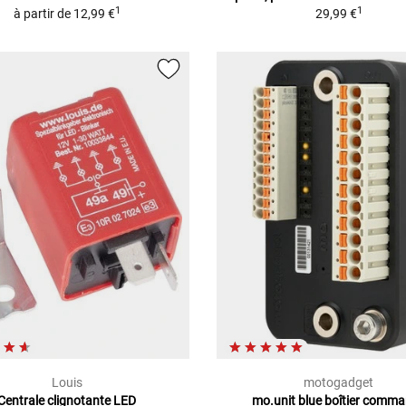
1
1
à partir de
12,99 €
29,99 €
Louis
motogadget
Centrale clignotante LED
mo.unit blue boîtier comm