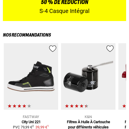
50 % DE RÉDUCTION
S-4 Casque Intégral
NOS RECOMMANDATIONS
FASTWAY
K&N
City Uni 221
Filtres À Huile À Cartouche
Pl
1
2
39,99 €
pour différents véhicules
Fri
PVC
79,99 €