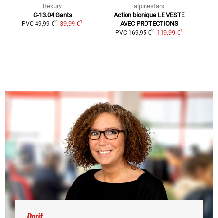
Rekurv
alpinestars
C-13.04
Gants
Action bionique LE
VESTE
1
2
39,99 €
AVEC PROTECTIONS
PVC
49,99 €
1
2
119,99 €
PVC
169,95 €
Dorit