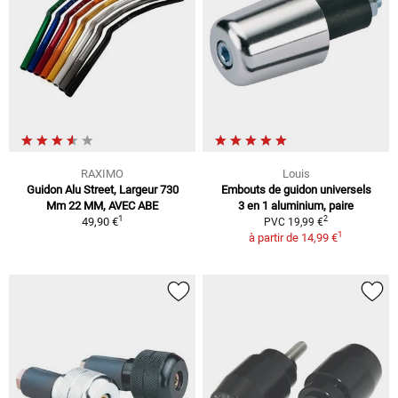
RAXIMO
Louis
Guidon Alu Street, Largeur 730
Embouts de guidon universels
Mm 22 MM, AVEC ABE
3 en 1 aluminium, paire
1
2
49,90 €
PVC 19,99 €
1
à partir de
14,99 €