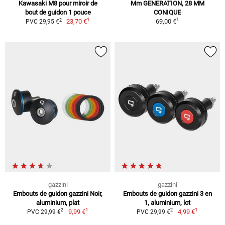
Kawasaki M8 pour miroir de
Mm GENERATION, 28 MM
bout de guidon 1 pouce
CONIQUE
1
1
2
23,70 €
69,00 €
PVC 29,95 €
gazzini
gazzini
Embouts de guidon gazzini Noir,
Embouts de guidon gazzini 3 en
aluminium, plat
1, aluminium, lot
1
1
2
2
9,99 €
4,99 €
PVC 29,99 €
PVC 29,99 €