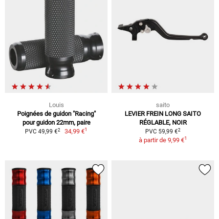
Louis
saito
Poignées de guidon "Racing"
LEVIER FREIN LONG SAITO
pour guidon 22mm, paire
RÉGLABLE, NOIR
1
2
2
34,99 €
PVC 49,99 €
PVC 59,99 €
1
à partir de
9,99 €