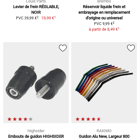
Louis Parts
Brembo
Levier de frein RÉGLABLE,
Réservoir liquide frein et
NOIR
embrayage en remplacement
1
2
19,99 €
d’origine ou universel
PVC 39,99 €
2
PVC 9,99 €
1
à partir de
8,49 €
Highsider
RAXIMO
Embouts de guidon HIGHSIDER
Guidon Alu New, Largeur 800