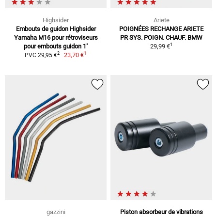
Highsider
Ariete
Embouts de guidon Highsider
POIGNÉES RECHANGE ARIETE
Yamaha M16 pour rétroviseurs
PR SYS. POIGN. CHAUF. BMW
1
pour embouts guidon 1"
29,99 €
1
2
23,70 €
PVC 29,95 €
gazzini
Piston absorbeur de vibrations