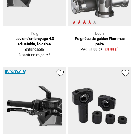
Puig
Louis
Levier d'embrayage 4.0
Poignées de guidon Flammes
adjustable, foldable,
paire
1
2
extendable
39,99 €
PVC 59,99 €
1
à partir de
89,99 €
NOUVEAU