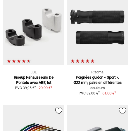
LSL
Rizoma
Riseup Rehausseurs De
Poignées guidon « Sport »,
Pontets avec ABE, lot
Ø22 mm, paire en différentes
1
2
29,99 €
couleurs
PVC 39,95 €
1
2
61,00 €
PVC 82,00 €