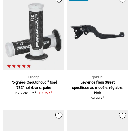
Progrip
gazzini
Poignées Caoutchouc "Road
Levier de frein Street
732" noir/blanc, paire
spécifique au modèle, réglable,
1
2
19,95 €
Noir
PVC 24,99 €
1
59,99 €