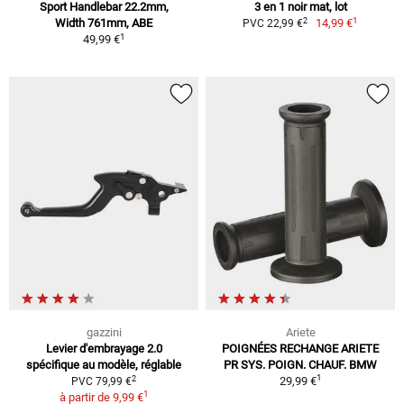
Sport Handlebar 22.2mm,
3 en 1 noir mat, lot
1
2
Width 761mm, ABE
14,99 €
PVC 22,99 €
1
49,99 €
gazzini
Ariete
Levier d'embrayage 2.0
POIGNÉES RECHANGE ARIETE
spécifique au modèle, réglable
PR SYS. POIGN. CHAUF. BMW
1
2
29,99 €
PVC 79,99 €
1
à partir de
9,99 €