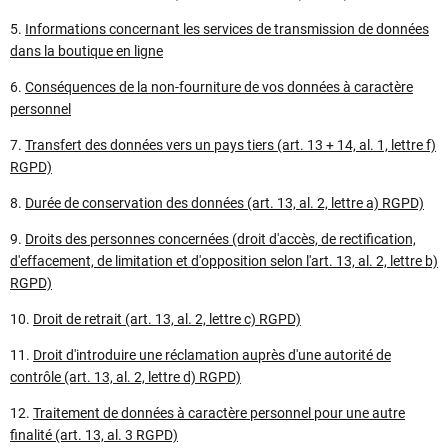
5.
Informations concernant les services de transmission de données
dans la boutique en ligne
6.
Conséquences de la non-fourniture de vos données à caractère
personnel
7.
Transfert des données vers un pays tiers (art. 13 + 14, al. 1, lettre f)
RGPD)
8.
Durée de conservation des données (art. 13, al. 2, lettre a) RGPD)
9.
Droits des personnes concernées (droit d'accès, de rectification,
d'effacement, de limitation et d'opposition selon l'art. 13, al. 2, lettre b)
RGPD)
10.
Droit de retrait (art. 13, al. 2, lettre c) RGPD)
11.
Droit d'introduire une réclamation auprès d'une autorité de
contrôle (art. 13, al. 2, lettre d) RGPD)
12.
Traitement de données à caractère personnel pour une autre
finalité (art. 13, al. 3 RGPD)