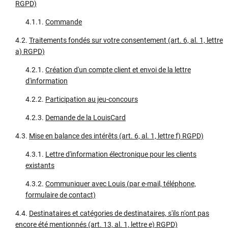
RGPD)
4.1.1.
Commande
4.2.
Traitements fondés sur votre consentement (art. 6, al. 1, lettre
a) RGPD)
4.2.1.
Création d'un compte client et envoi de la lettre
d'information
4.2.2.
Participation au jeu-concours
4.2.3.
Demande de la LouisCard
4.3.
Mise en balance des intérêts (art. 6, al. 1, lettre f) RGPD)
4.3.1.
Lettre d'information électronique pour les clients
existants
4.3.2.
Communiquer avec Louis (par e-mail, téléphone,
formulaire de contact)
4.4.
Destinataires et catégories de destinataires, s'ils n'ont pas
encore été mentionnés (art. 13, al. 1, lettre e) RGPD)