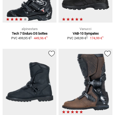
alpinestars
Vanucci
Tech 7 Enduro DS bottes
VAB-10 Sympatex
1
1
2
2
449,96 €
174,99 €
PVC 499,95 €
PVC 249,99 €