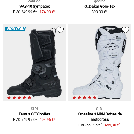
Vanucci
gaerne
VAB-10 Sympatex
G_Dakar Gore-Tex
1
1
2
174,99 €
399,90 €
PVC 249,99 €
NOUVEAU
SIDI
SIDI
Taurus GTX bottes
Crossfire 3 NRN Bottes de
1
2
494,96 €
motocross
PVC 549,95 €
1
2
455,96 €
PVC 569,95 €