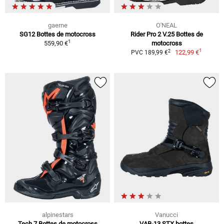
gaerne
O'NEAL
SG12 Bottes de motocross
Rider Pro 2 V.25 Bottes de
1
559,90 €
motocross
1
2
122,99 €
PVC 189,99 €
alpinestars
Vanucci
Tech 7 Bottes de motocross
VAB-13 STX bottes