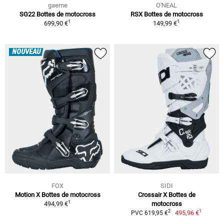
gaerne
O'NEAL
SG22 Bottes de motocross
RSX Bottes de motocross
1
1
699,90 €
149,99 €
NOUVEAU
FOX
SIDI
Motion X Bottes de motocross
Crossair X Bottes de
1
494,99 €
motocross
1
2
495,96 €
PVC 619,95 €