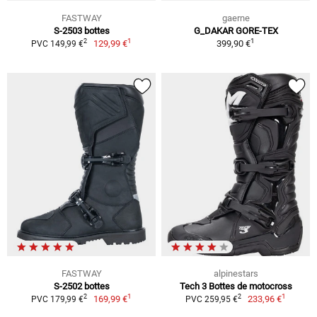
FASTWAY
gaerne
S-2503 bottes
G_DAKAR GORE-TEX
1
1
2
129,99 €
399,90 €
PVC 149,99 €
FASTWAY
alpinestars
S-2502 bottes
Tech 3 Bottes de motocross
1
1
2
2
169,99 €
233,96 €
PVC 179,99 €
PVC 259,95 €