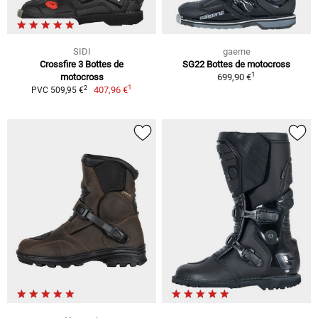
SIDI
gaerne
Crossfire 3 Bottes de
SG22 Bottes de motocross
1
motocross
699,90 €
1
2
407,96 €
PVC 509,95 €