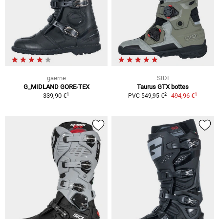
gaerne
SIDI
G_MIDLAND GORE-TEX
Taurus GTX bottes
1
1
2
339,90 €
494,96 €
PVC 549,95 €