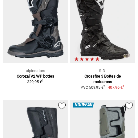
alpinestars
SIDI
Corozal V2 WP bottes
Crossfire 3 Bottes de
1
329,95 €
motocross
1
2
407,96 €
PVC 509,95 €
NOUVEAU