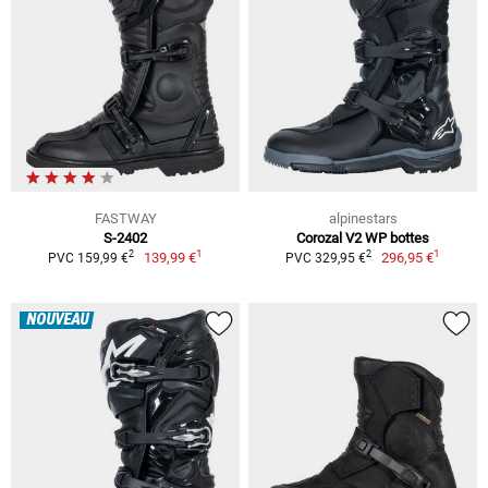
FASTWAY
alpinestars
S-2402
Corozal V2 WP bottes
1
1
2
2
139,99 €
296,95 €
PVC 159,99 €
PVC 329,95 €
NOUVEAU