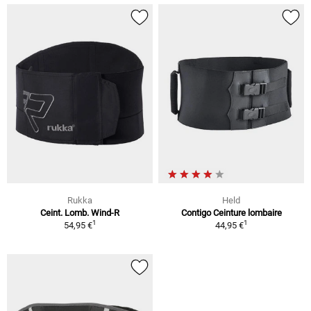
Rukka
Held
Ceint. Lomb. Wind-R
Contigo Ceinture lombaire
1
1
54,95 €
44,95 €