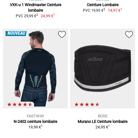
VXK-u 1 Windmaster Ceinture
Ceinture Lombaire
1
2
lombaire
14,97 €
PVC 19,95 €
1
2
24,99 €
PVC 29,99 €
NOUVEAU
FASTWAY
BÜSE
N-2402 ceinture lombaire
Murano LE Ceinture lombaire
1
1
19,99 €
24,95 €