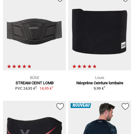
BÜSE
Louis
STREAM CEINT LOMB
Néoprène Ceinture lombaire
1
1
2
14,95 €
9,99 €
PVC 24,95 €
NOUVEAU