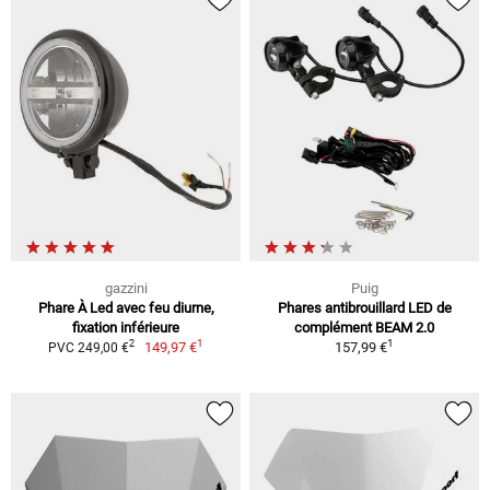
gazzini
Puig
Phare À Led avec feu diurne,
Phares antibrouillard LED de
fixation inférieure
complément BEAM 2.0
1
1
2
149,97 €
157,99 €
PVC 249,00 €