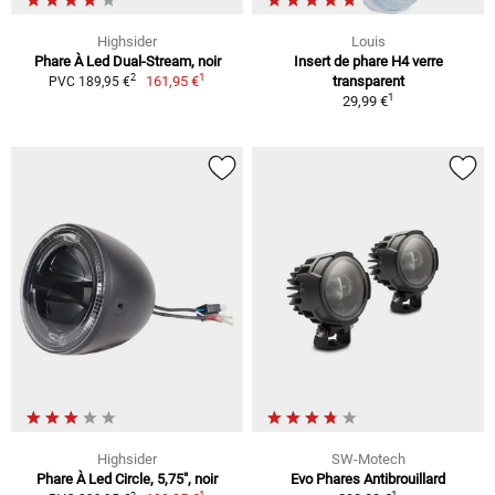
Highsider
Louis
Phare À Led Dual-Stream, noir
Insert de phare H4 verre
1
2
161,95 €
transparent
PVC 189,95 €
1
29,99 €
Highsider
SW-Motech
Phare À Led Circle, 5,75", noir
Evo Phares Antibrouillard
1
1