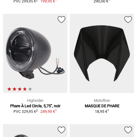
2
199,95 €
290,00 €
PVC 299,95 €
Highsider
Motoflow
Phare À Led Circle, 5,75", noir
MASQUE DE PHARE
1
1
2
249,95 €
18,95 €
PVC 329,95 €