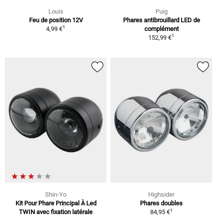
Louis
Puig
Feu de position 12V
Phares antibrouillard LED de
1
4,99 €
complément
1
152,99 €
Shin-Yo
Highsider
Kit Pour Phare Principal À Led
Phares doubles
1
TWIN avec fixation latérale
84,95 €