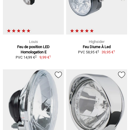
Louis
Highsider
Feu de position LED
Feu Diurne À Led
1
2
Homologation E
39,95 €
PVC 58,95 €
1
2
9,99 €
PVC 14,99 €