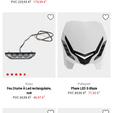
1
2
179,99 €
PVC 229,95 €
Koso
Polisport
Feu Diurne À Led rectangulaire,
Phare LED E-Blaze
1
2
noir
71,92 €
PVC 89,90 €
1
2
49,97 €
PVC 69,99 €