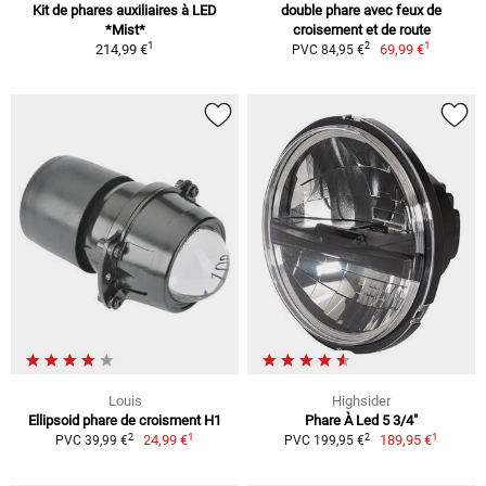
Kit de phares auxiliaires à LED
double phare avec feux de
*Mist*
croisement et de route
1
1
2
214,99 €
69,99 €
PVC 84,95 €
Louis
Highsider
Ellipsoid phare de croisment H1
Phare À Led 5 3/4"
1
1
2
2
24,99 €
189,95 €
PVC 39,99 €
PVC 199,95 €