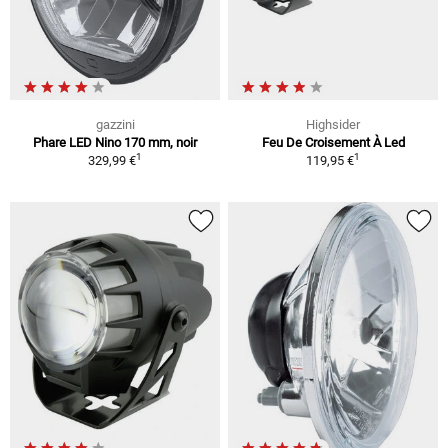
gazzini
Highsider
Phare LED Nino 170 mm, noir
Feu De Croisement À Led
1
1
329,99 €
119,95 €