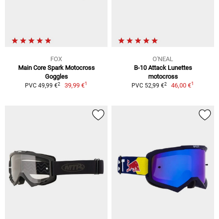
FOX
O'NEAL
Main Core Spark Motocross
B-10 Attack Lunettes
Goggles
motocross
1
1
2
2
39,99 €
46,00 €
PVC 49,99 €
PVC 52,99 €