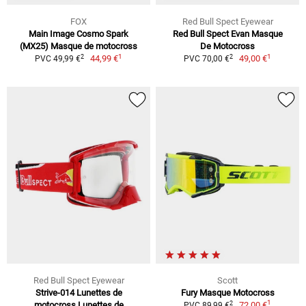
FOX
Red Bull Spect Eyewear
Main Image Cosmo Spark
Red Bull Spect Evan Masque
(MX25) Masque de motocross
De Motocross
1
1
2
2
44,99 €
49,00 €
PVC 49,99 €
PVC 70,00 €
Red Bull Spect Eyewear
Scott
Strive-014 Lunettes de
Fury Masque Motocross
1
2
motocross Lunettes de
72,00 €
PVC 89,99 €