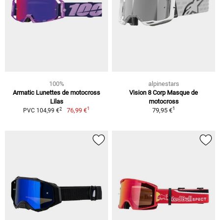
100%
alpinestars
Armatic Lunettes de motocross
Vision 8 Corp Masque de
Lilas
motocross
1
1
2
76,99 €
79,95 €
PVC 104,99 €