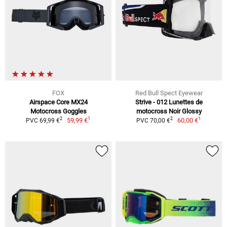
FOX
Red Bull Spect Eyewear
Airspace Core MX24
Strive - 012 Lunettes de
Motocross Goggles
motocross Noir Glossy
1
1
2
2
59,99 €
60,00 €
PVC 69,99 €
PVC 70,00 €