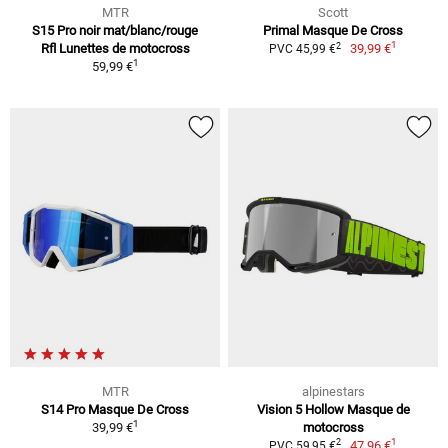
MTR
Scott
S15 Pro noir mat/blanc/rouge
Primal Masque De Cross
1
2
Rfl Lunettes de motocross
39,99 €
PVC 45,99 €
1
59,99 €
MTR
alpinestars
S14 Pro Masque De Cross
Vision 5 Hollow Masque de
1
39,99 €
motocross
1
2
47,96 €
PVC 59,95 €