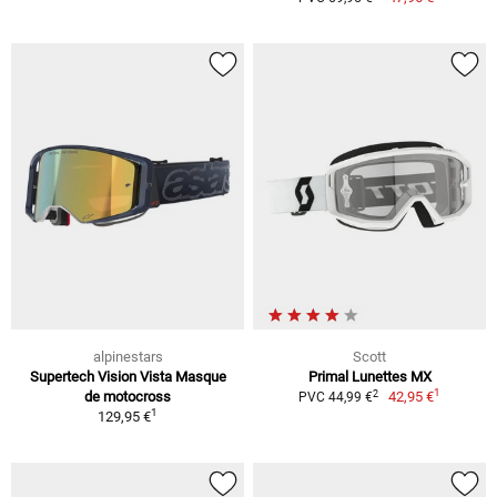
alpinestars
Scott
Supertech Vision Vista Masque
Primal Lunettes MX
1
2
de motocross
42,95 €
PVC 44,99 €
1
129,95 €