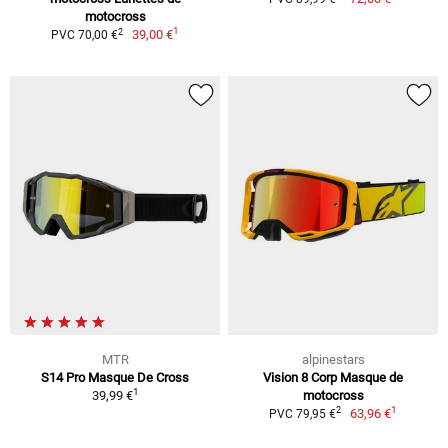
motocross
1
2
39,00 €
PVC 70,00 €
MTR
alpinestars
S14 Pro Masque De Cross
Vision 8 Corp Masque de
1
39,99 €
motocross
1
2
63,96 €
PVC 79,95 €