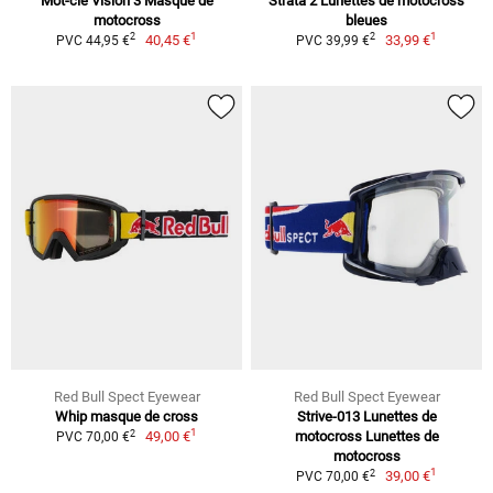
Mot-clé Vision 3 Masque de
Strata 2 Lunettes de motocross
motocross
bleues
1
1
2
2
40,45 €
33,99 €
PVC 44,95 €
PVC 39,99 €
Red Bull Spect Eyewear
Red Bull Spect Eyewear
Whip masque de cross
Strive-013 Lunettes de
1
2
49,00 €
motocross Lunettes de
PVC 70,00 €
motocross
1
2
39,00 €
PVC 70,00 €