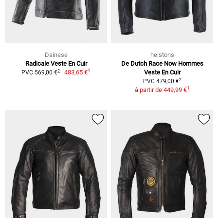
Dainese
helstons
Radicale Veste En Cuir
De Dutch Race Now Hommes
1
2
483,65 €
Veste En Cuir
PVC 569,00 €
2
PVC 479,00 €
1
à partir de
449,99 €