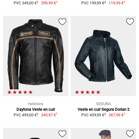
1
1
2
2
299,99 €
119,99 €
PVC 349,00 €
PVC 199,99 €
helstons
SEGURA
Daytona Veste en cuir
Veste en cuir Segura Dorian 2
1
1
2
2
249,97 €
367,99 €
PVC 499,00 €
PVC 459,99 €