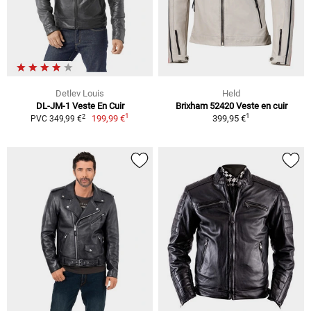
Detlev Louis
Held
DL-JM-1 Veste En Cuir
Brixham 52420 Veste en cuir
1
1
2
199,99 €
399,95 €
PVC 349,99 €