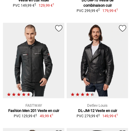
Veste en cuir Rider
DL-JM-10 Veste de
1
2
129,99 €
combinaison cuir
PVC 149,99 €
1
2
179,99 €
PVC 299,99 €
FASTWAY
Detlev Louis
Fashion Men 201 Veste en cuir
DL-JM-12 Veste en cuir
1
1
2
2
49,99 €
149,99 €
PVC 129,99 €
PVC 279,99 €