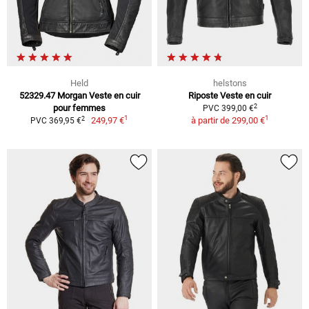
Held
helstons
52329.47 Morgan Veste en cuir
Riposte Veste en cuir
2
pour femmes
PVC 399,00 €
1
1
2
249,97 €
à partir de
299,00 €
PVC 369,95 €