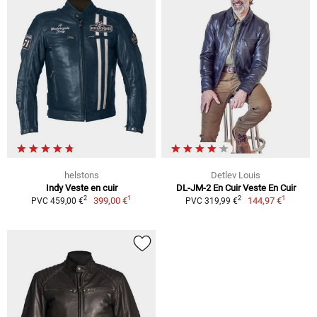
helstons
Detlev Louis
Indy Veste en cuir
DL-JM-2 En Cuir Veste En Cuir
1
1
2
2
399,00 €
144,97 €
PVC 459,00 €
PVC 319,99 €