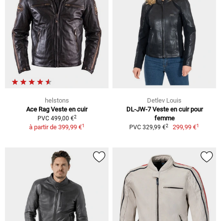
helstons
Detlev Louis
Ace Rag Veste en cuir
DL-JW-7 Veste en cuir pour
2
femme
PVC 499,00 €
1
1
2
à partir de
399,99 €
299,99 €
PVC 329,99 €