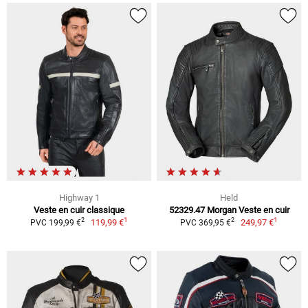
Highway 1
Held
Veste en cuir classique
52329.47 Morgan Veste en cuir
1
1
2
2
119,99 €
249,97 €
PVC 199,99 €
PVC 369,95 €