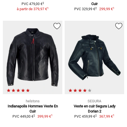
2
Cuir
PVC 479,00 €
1
1
2
à partir de
379,97 €
299,99 €
PVC 329,99 €
helstons
SEGURA
Indianapolis Hommes Veste En
Veste en cuir Segura Lady
Cuir
Dorian 2
1
1
2
2
399,99 €
367,99 €
PVC 449,00 €
PVC 459,99 €