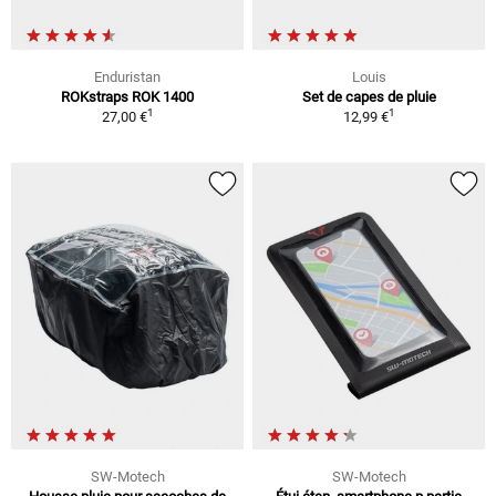
Enduristan
Louis
ROKstraps ROK 1400
Set de capes de pluie
1
1
27,00 €
12,99 €
SW-Motech
SW-Motech