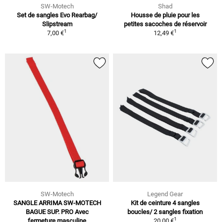
SW-Motech
Shad
Set de sangles Evo Rearbag/
Housse de pluie pour les
Slipstream
petites sacoches de réservoir
1
1
7,00 €
12,49 €
SW-Motech
Legend Gear
SANGLE ARRIMA SW-MOTECH
Kit de ceinture 4 sangles
BAGUE SUP. PRO Avec
boucles/ 2 sangles fixation
1
fermeture masculine
20,00 €