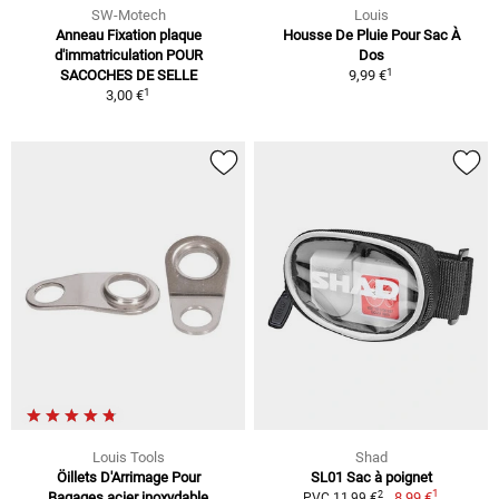
SW-Motech
Louis
Anneau Fixation plaque
Housse De Pluie Pour Sac À
d'immatriculation POUR
Dos
1
SACOCHES DE SELLE
9,99 €
1
3,00 €
Louis Tools
Shad
Öillets D'Arrimage Pour
SL01 Sac à poignet
1
2
Bagages acier inoxydable
8,99 €
PVC 11,99 €