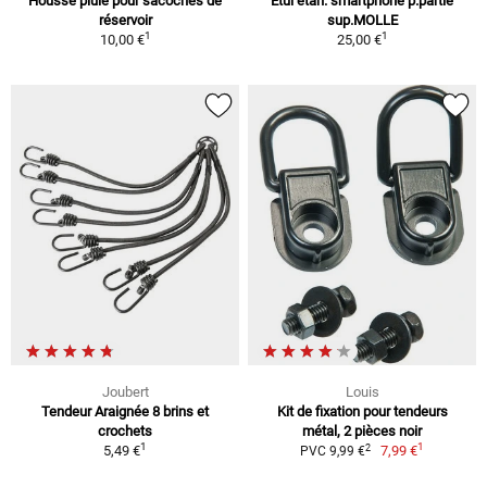
Housse pluie pour sacoches de
Étui étan. smartphone p.partie
réservoir
sup.MOLLE
1
1
10,00 €
25,00 €
Joubert
Louis
Tendeur Araignée 8 brins et
Kit de fixation pour tendeurs
crochets
métal, 2 pièces noir
1
1
2
5,49 €
7,99 €
PVC 9,99 €