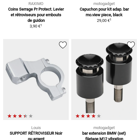
RAXIMO
motogadget
Coins Serrage Pr Protect. Levier
Capuchon pour kit adap. bar
et rétroviseurs pour embouts
mo.view piece, black
1
de guidon
29,00 €
1
3,90 €
Louis
motogadget
SUPPORT RÉTROVISEUR Noir
bar extension BMW (set)
ou argent
filetage M12 vibration