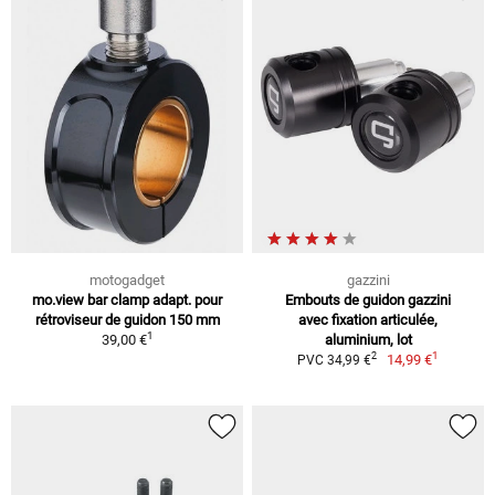
motogadget
gazzini
mo.view bar clamp adapt. pour
Embouts de guidon gazzini
rétroviseur de guidon 150 mm
avec fixation articulée,
1
39,00 €
aluminium, lot
1
2
14,99 €
PVC 34,99 €