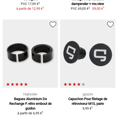
2
dampender + mo.view
PVC 17,99 €
1
1
2
à partir de
12,99 €
59,00 €
PVC 69,00 €
Highsider
gazzini
Bagues Aluminium De
Capuchon Pour filetage de
Rechange P. rétro embout de
rétroviseur M10, paire
1
guidon
9,99 €
1
à partir de
6,95 €