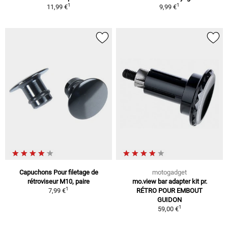
1
1
11,99 €
9,99 €
Capuchons Pour filetage de
motogadget
rétroviseur M10, paire
mo.view bar adapter kit pr.
1
7,99 €
RÉTRO POUR EMBOUT
GUIDON
1
59,00 €