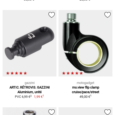
gazzini
motogadget
ARTIC. RÉTROVIS. GAZZINI
mo.view flip clamp
Aluminium, unité
cruise/pace/street
1
1
2
1,99 €
49,00 €
PVC 6,99 €