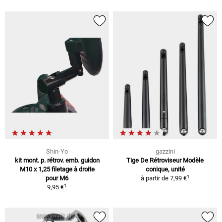
Shin-Yo
gazzini
kit mont. p. rétrov. emb. guidon
Tige De Rétroviseur Modèle
M10 x 1,25 filetage à droite
conique, unité
1
pour M6
à partir de
7,99 €
1
9,95 €