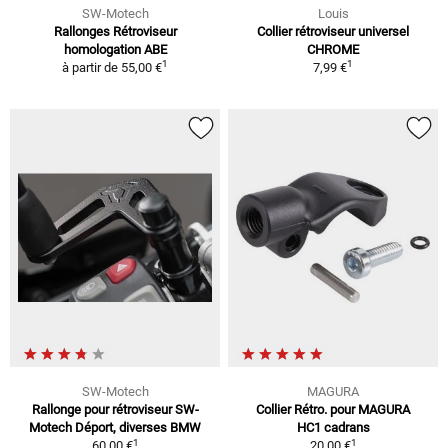
SW-Motech
Louis
Rallonges Rétroviseur
Collier rétroviseur universel
homologation ABE
CHROME
1
1
à partir de
55,00 €
7,99 €
SW-Motech
MAGURA
Rallonge pour rétroviseur SW-
Collier Rétro. pour MAGURA
Motech Déport, diverses BMW
HC1 cadrans
1
1
60,00 €
20,00 €