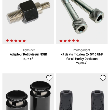
Highsider
motogadget
Adapteur Rétroviseur NOIR
kit de vis mo.view 2x 5/16 UNF
1
5,95 €
for all Harley Davidson
1
29,00 €