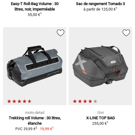
Easy-T Roll-Bag Volume : 30
Sac de rangement Tornado 3
1
litres, noir, imperméable
à partir de
125,00 €
1
55,00 €
moto-detail
Givi
Trekking roll Volume : 30 litres,
X-LINE TOP BAG
1
étanche
255,00 €
1
2
19,99 €
PVC 39,99 €