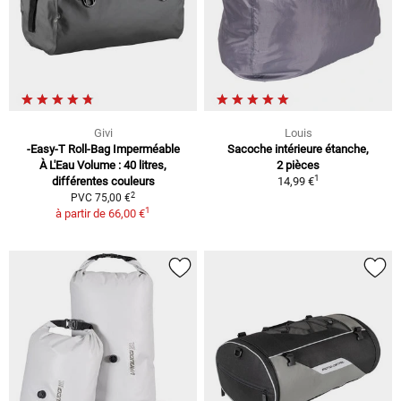
Givi
Louis
-Easy-T Roll-Bag Imperméable
Sacoche intérieure étanche,
À L'Eau Volume : 40 litres,
2 pièces
1
différentes couleurs
14,99 €
2
PVC 75,00 €
1
à partir de
66,00 €