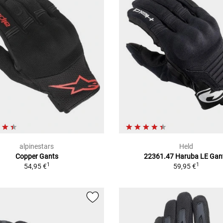
alpinestars
Held
Copper Gants
22361.47 Haruba LE Gan
1
1
54,95 €
59,95 €