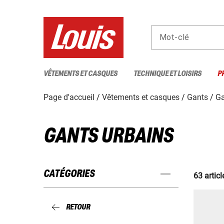
Mot-clé
VÊTEMENTS ET CASQUES
TECHNIQUE ET LOISIRS
P
Page d'accueil
Vêtements et casques
Gants
Ga
GANTS URBAINS
CATÉGORIES
63 articl
RETOUR