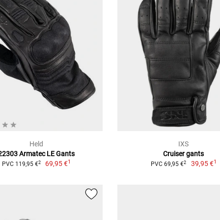
Held
IXS
22303 Armatec LE Gants
Cruiser gants
1
1
69,95 €
39,95 €
2
2
PVC 119,95 €
PVC 69,95 €