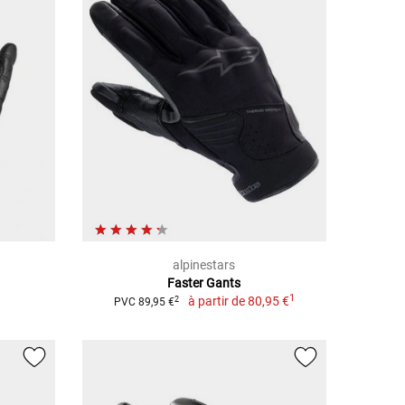
alpinestars
Faster Gants
1
à partir de
80,95 €
2
PVC 89,95 €