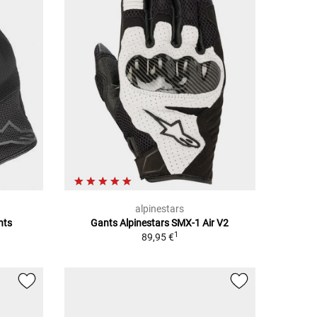
alpinestars
nts
Gants Alpinestars SMX-1 Air V2
1
89,95 €