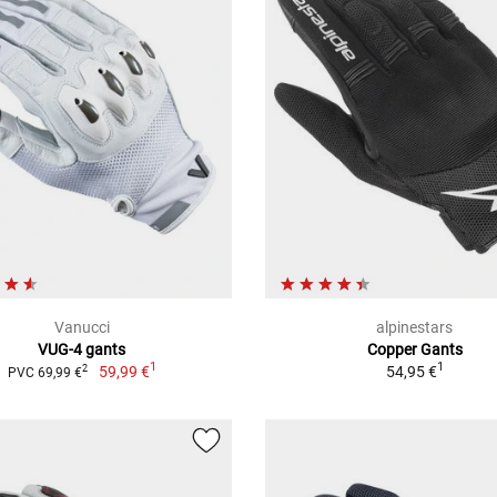
Vanucci
alpinestars
VUG-4 gants
Copper Gants
1
1
59,99 €
54,95 €
2
PVC 69,99 €