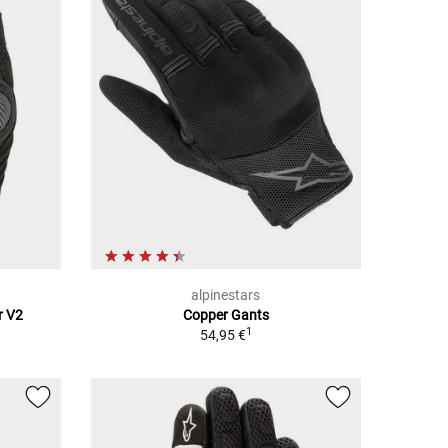
alpinestars
r V2
Copper Gants
1
54,95 €