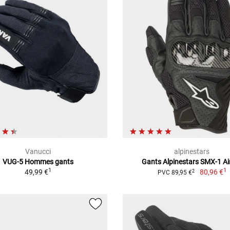
Vanucci
alpinestars
VUG-5 Hommes gants
Gants Alpinestars SMX-1 Ai
1
1
49,99 €
80,96 €
2
PVC 89,95 €