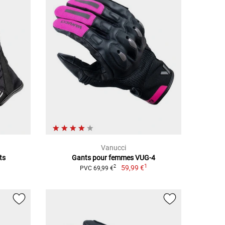
Vanucci
ts
Gants pour femmes VUG-4
1
59,99 €
2
PVC 69,99 €