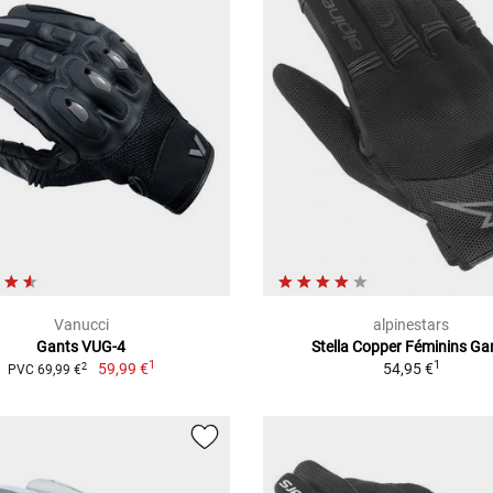
Vanucci
alpinestars
Gants VUG-4
Stella Copper Féminins Ga
1
1
59,99 €
54,95 €
2
PVC 69,99 €