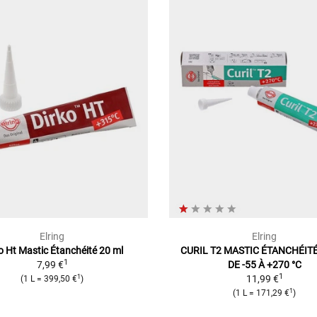
Elring
Elring
o Ht Mastic Étanchéité 20 ml
CURIL T2 MASTIC ÉTANCHÉIT
1
7,99 €
DE -55 À +270 °C
1
1
11,99 €
(1 L = 399,50 €
)
1
(1 L = 171,29 €
)