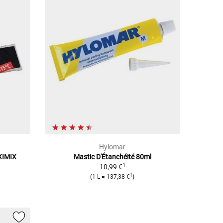
Hylomar
OXIMIX
Mastic D'Étanchéité 80ml
1
10,99 €
1
(1 L = 137,38 €
)