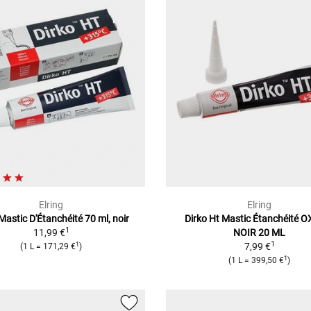
Elring
Elring
Mastic D'Étanchéité 70 ml, noir
Dirko Ht Mastic Étanchéité 
1
11,99 €
NOIR 20 ML
1
1
7,99 €
(1 L = 171,29 €
)
1
(1 L = 399,50 €
)