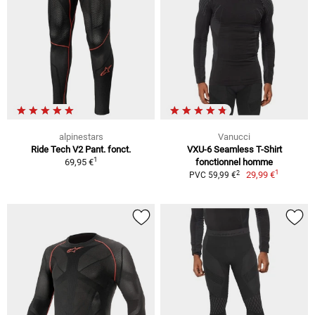
alpinestars
Vanucci
Ride Tech V2 Pant. fonct.
VXU-6 Seamless T-Shirt
1
69,95 €
fonctionnel homme
1
2
29,99 €
PVC 59,99 €