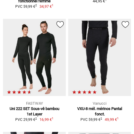
fonctionnel femme
44,95 €
1
2
34,97 €
PVC 59,99 €
FASTWAY
Vanucci
Uni 222 SET Sous-vê bambou
VXU-8 mél. mérinos Pantal
1st Layer
fonct.
1
1
2
2
16,99 €
49,99 €
PVC 29,99 €
PVC 59,99 €