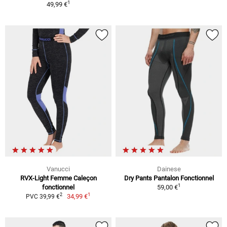
1
49,99 €
Vanucci
Dainese
RVX-Light Femme Caleçon
Dry Pants Pantalon Fonctionnel
1
fonctionnel
59,00 €
1
2
34,99 €
PVC 39,99 €