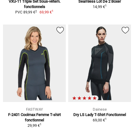
VXU-11 Triple Set Sous-vêtem.
Seamless Lot De 2 Boxer
1
fonctionnels
14,99 €
1
2
69,99 €
PVC 89,99 €
FASTWAY
Dainese
F-2401 Coolmax Femme T-shirt
Dry LS Lady T-Shirt Fonctionnel
1
fonctionnel
69,00 €
1
29,99 €