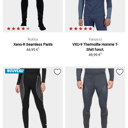
Rukka
Vanucci
Xeno-R Seamless Pants
VXU-9 Thermolite Homme T-
1
44,95 €
Shirt fonct.
1
49,99 €
NOUVEAU