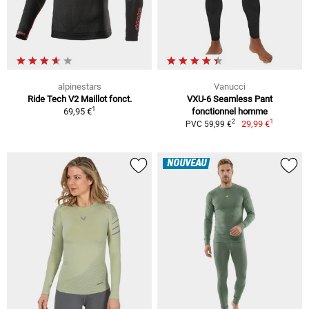
alpinestars
Vanucci
Ride Tech V2 Maillot fonct.
VXU-6 Seamless Pant
1
69,95 €
fonctionnel homme
1
2
29,99 €
PVC 59,99 €
NOUVEAU