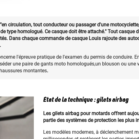
 "en circulation, tout conducteur ou passager d'une motocyclette
e de type homologué. Ce casque doit être attaché." Tout casque 
ôtés. Dans chaque commande de casque Louis rajoute des autocoll
.
oncerne l'épreuve pratique de l'examen du permis de conduire. En v
sséder
une paire de gants moto homologués,un blouson ou une 
chaussures montantes
.
État de la technique : gilets airbag
Les gilets airbag pour motards offrent aujou
partie des systèmes de protection les plus 
Les modèles modernes, à déclenchement méc
millisecondes et protègent les parties importa