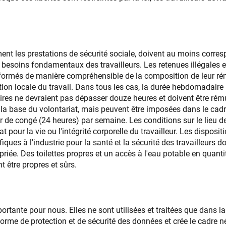
ent les prestations de sécurité sociale, doivent au moins corre
 besoins fondamentaux des travailleurs. Les retenues illégales et i
informés de manière compréhensible de la composition de leur ré
ion locale du travail. Dans tous les cas, la durée hebdomadaire 
res ne devraient pas dépasser douze heures et doivent être rém
 la base du volontariat, mais peuvent être imposées dans le cadr
ur de congé (24 heures) par semaine. Les conditions sur le lieu de
our la vie ou l'intégrité corporelle du travailleur. Les dispositio
iques à l'industrie pour la santé et la sécurité des travailleurs d
iée. Des toilettes propres et un accès à l'eau potable en quantit
t être propres et sûrs.
rtante pour nous. Elles ne sont utilisées et traitées que dans la 
orme de protection et de sécurité des données et crée le cadre né