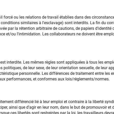
l forcé ou les relations de travail établies dans des circonstance
e, conditions similaires à l'esclavage) sont interdits. La fin du con
ée par la rétention arbitraire de cautions, de papiers d'identité o
lence et/ou l'intimidation. Les collaborateurs ne doivent être emp
 est interdite. Les mêmes règles sont appliquées à tous les em
ons politiques, de leur sexe, de leur orientation sexuelle, de leur 
ractéristique personnelle. Les différences de traitement entre les
t aux performances, et conformes aux lois/règlements/normes.
itement différencié lié à leur emploi et contraire à la liberté syn
iper, ainsi que d'agir en leur nom, dans le but de promouvoir et de
rsque ces libertés sont restreintes par la loi, les travailleurs dev