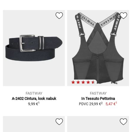
FASTWAY
FASTWAY
A-2402 Cintura, look nabuk
In Tessuto Pettorina
1
1
2
9,99 €
5,47 €
PDVC 29,99 €