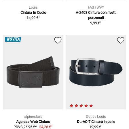
Louis
FASTWAY
Cintura In Cuoio
A-2403 Cintura con rivetti
1
14,99 €
punzonati
1
9,99 €
NOVITÀ
alpinestars
Detlev Louis
Ageless Web Cinture
DL-AC-7 Cintura in pelle
1
1
2
24,26 €
19,99 €
PDVC 26,95 €