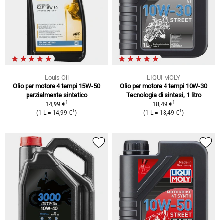
Louis Oil
LIQUI MOLY
Olio per motore 4 tempi 15W-50
Olio per motore 4 tempi 10W-30
parzialmente sintetico
Tecnologia di sintesi, 1 litro
1
1
14,99 €
18,49 €
1
1
(1 L = 14,99 €
)
(1 L = 18,49 €
)