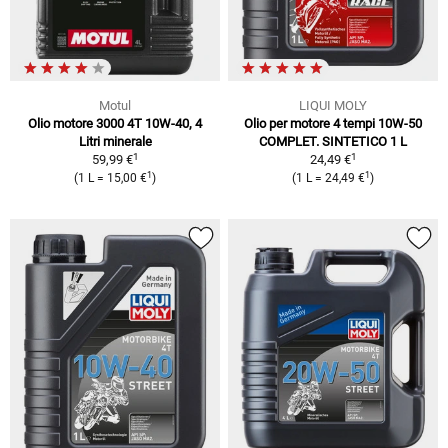
Motul
LIQUI MOLY
Olio motore 3000 4T 10W-40, 4
Olio per motore 4 tempi 10W-50
Litri minerale
COMPLET. SINTETICO 1 L
1
1
59,99 €
24,49 €
1
1
(1 L = 15,00 €
)
(1 L = 24,49 €
)