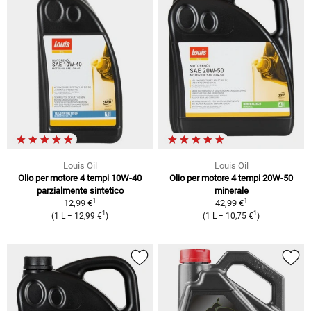
Louis Oil
Louis Oil
Olio per motore 4 tempi 10W-40
Olio per motore 4 tempi 20W-50
parzialmente sintetico
minerale
1
1
12,99 €
42,99 €
1
1
(1 L = 12,99 €
)
(1 L = 10,75 €
)