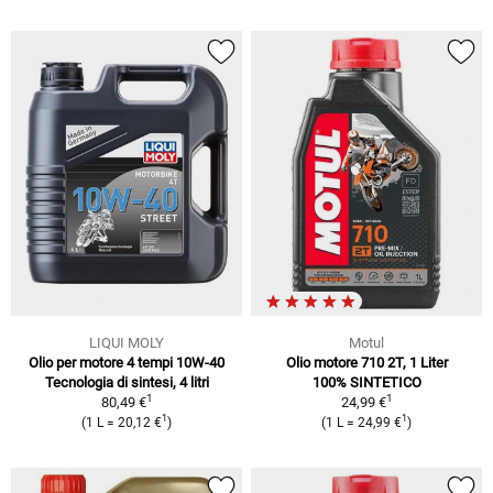
LIQUI MOLY
Motul
Olio per motore 4 tempi 10W-40
Olio motore 710 2T, 1 Liter
Tecnologia di sintesi, 4 litri
100% SINTETICO
1
1
80,49 €
24,99 €
1
1
(1 L = 20,12 €
)
(1 L = 24,99 €
)