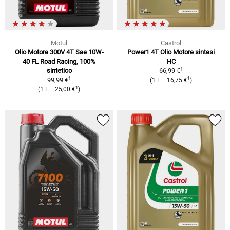
Motul
Castrol
Olio Motore 300V 4T Sae 10W-
Power1 4T Olio Motore sintesi
40 FL Road Racing, 100%
HC
1
sintetico
66,99 €
1
1
99,99 €
(1 L = 16,75 €
)
1
(1 L = 25,00 €
)