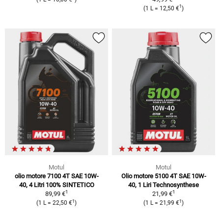
1
(1 L = 12,50 €
)
Motul
Motul
olio motore 7100 4T SAE 10W-
Olio motore 5100 4T SAE 10W-
40, 4 Litri 100% SINTETICO
40, 1 Liri Technosynthese
1
1
89,99 €
21,99 €
1
1
(1 L = 22,50 €
)
(1 L = 21,99 €
)