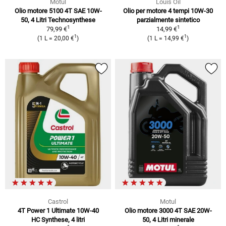
Motul
Louis Oil
Olio motore 5100 4T SAE 10W-
Olio per motore 4 tempi 10W-30
50, 4 Litri Technosynthese
parzialmente sintetico
1
1
79,99 €
14,99 €
1
1
(1 L = 20,00 €
)
(1 L = 14,99 €
)
Castrol
Motul
4T Power 1 Ultimate 10W-40
Olio motore 3000 4T SAE 20W-
HC Synthese, 4 litri
50, 4 Litri minerale