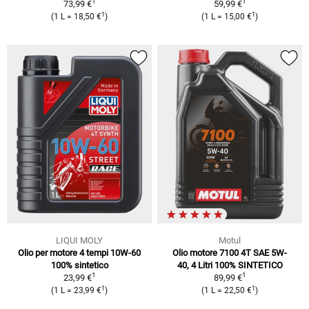
1
1
73,99 €
59,99 €
1
1
(1 L = 18,50 €
)
(1 L = 15,00 €
)
LIQUI MOLY
Motul
Olio per motore 4 tempi 10W-60
Olio motore 7100 4T SAE 5W-
100% sintetico
40, 4 Litri 100% SINTETICO
1
1
23,99 €
89,99 €
1
1
(1 L = 23,99 €
)
(1 L = 22,50 €
)