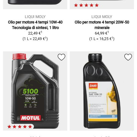
LIQUI MOLY
LIQUI MOLY
Olio per motore 4 tempi 10W-40
Olio per motore 4 tempi 20W-50
Tecnologia di sintesi, 1 litro
minerale
1
1
22,49 €
64,99 €
1
1
(1 L = 22,49 €
)
(1 L = 16,25 €
)