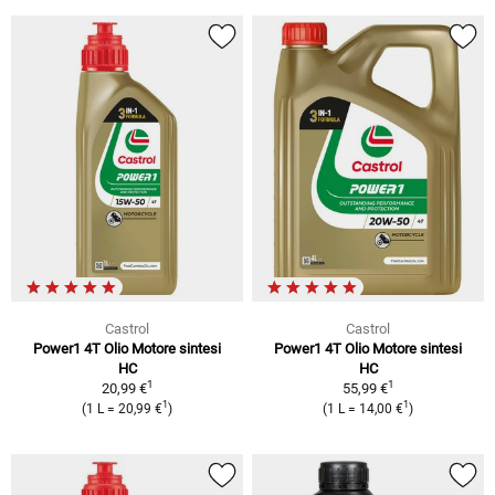
Castrol
Castrol
Power1 4T Olio Motore sintesi
Power1 4T Olio Motore sintesi
HC
HC
1
1
20,99 €
55,99 €
1
1
(1 L = 20,99 €
)
(1 L = 14,00 €
)