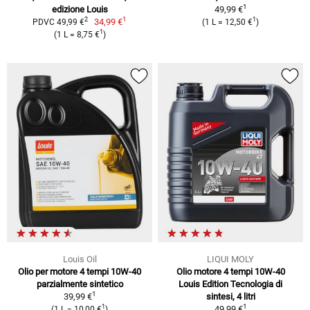
1
edizione Louis
49,99 €
1
2
1
34,99 €
PDVC 49,99 €
(1 L = 12,50 €
)
1
(1 L = 8,75 €
)
Louis Oil
LIQUI MOLY
Olio per motore 4 tempi 10W-40
Olio motore 4 tempi 10W-40
parzialmente sintetico
Louis Edition Tecnologia di
1
39,99 €
sintesi, 4 litri
1
1
49,99 €
(1 L = 10,00 €
)