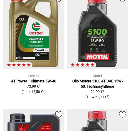
Castrol
Motul
4T Power 1 Ultimate 5W-40
Olio Motore 5100 4T SAE 15W-
1
73,99 €
50, Technosynthese
1
1
21,99 €
(1 L = 18,50 €
)
1
(1 L = 21,99 €
)