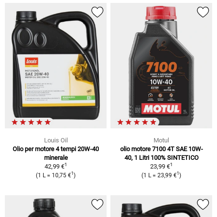
Louis Oil
Motul
Olio per motore 4 tempi 20W-40
olio motore 7100 4T SAE 10W-
minerale
40, 1 Litri 100% SINTETICO
1
1
42,99 €
23,99 €
1
1
(1 L = 10,75 €
)
(1 L = 23,99 €
)