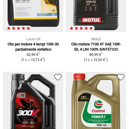
Louis Oil
Motul
Olio per motore 4 tempi 10W-30
Olio motore 7100 4T SAE 10W-
parzialmente sintetico
50, 4 Litri 100% SINTETICO
1
1
42,99 €
89,99 €
1
1
(1 L = 10,75 €
)
(1 L = 22,50 €
)