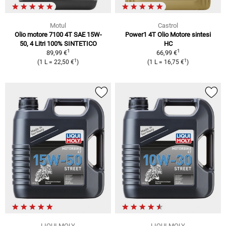
Motul
Castrol
Olio motore 7100 4T SAE 15W-
Power1 4T Olio Motore sintesi
50, 4 Litri 100% SINTETICO
HC
1
1
89,99 €
66,99 €
1
1
(1 L = 22,50 €
)
(1 L = 16,75 €
)
LIQUI MOLY
LIQUI MOLY