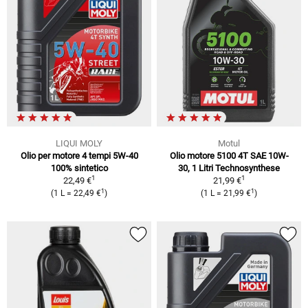
LIQUI MOLY
Motul
Olio per motore 4 tempi 5W-40
Olio motore 5100 4T SAE 10W-
100% sintetico
30, 1 Litri Technosynthese
1
1
22,49 €
21,99 €
1
1
(1 L = 22,49 €
)
(1 L = 21,99 €
)