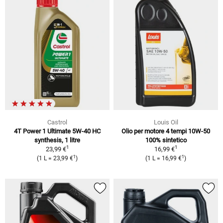
Castrol
Louis Oil
4T Power 1 Ultimate 5W-40 HC
Olio per motore 4 tempi 10W-50
synthesis, 1 litre
100% sintetico
1
1
23,99 €
16,99 €
1
1
(1 L = 23,99 €
)
(1 L = 16,99 €
)