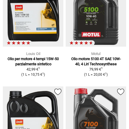
Louis Oil
Motul
Olio per motore 4 tempi 15W-50
Olio motore 5100 4T SAE 10W-
parzialmente sintetico
40, 4 Liri Technosynthese
1
1
42,99 €
79,99 €
1
1
(1 L = 10,75 €
)
(1 L = 20,00 €
)