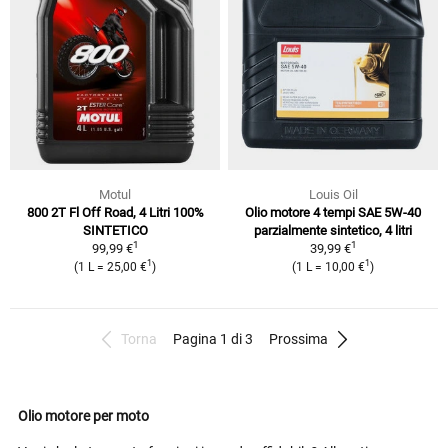
Motul
Louis Oil
800 2T Fl Off Road, 4 Litri 100%
Olio motore 4 tempi SAE 5W-40
SINTETICO
parzialmente sintetico, 4 litri
1
1
99,99 €
39,99 €
1
1
(1 L = 25,00 €
)
(1 L = 10,00 €
)
Torna
Pagina 1 di 3
Prossima
Olio motore per moto