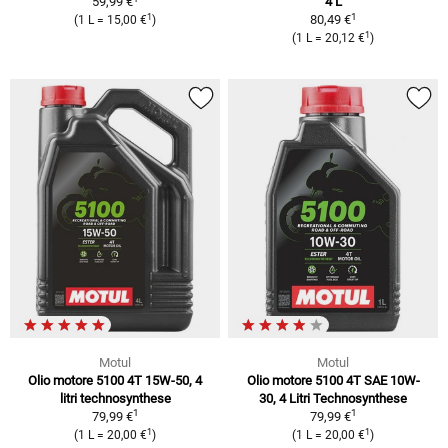
59,99 €
4 L
1
1
80,49 €
(1 L = 15,00 €
)
1
(1 L = 20,12 €
)
Motul
Motul
Olio motore 5100 4T 15W-50, 4
Olio motore 5100 4T SAE 10W-
litri technosynthese
30, 4 Litri Technosynthese
1
1
79,99 €
79,99 €
1
1
(1 L = 20,00 €
)
(1 L = 20,00 €
)