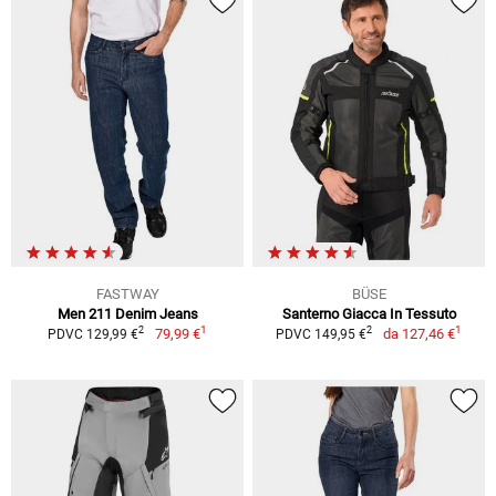
FASTWAY
BÜSE
Men 211 Denim Jeans
Santerno Giacca In Tessuto
1
1
2
2
79,99 €
da
127,46 €
PDVC 129,99 €
PDVC 149,95 €