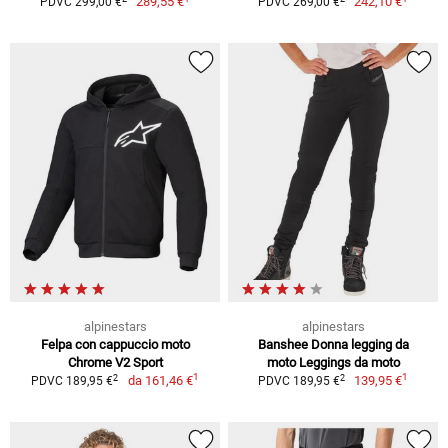
289,55 €
242,10 €
PDVC 299,00 €
PDVC 269,00 €
alpinestars
alpinestars
Felpa con cappuccio moto
Banshee Donna legging da
Chrome V2 Sport
moto Leggings da moto
1
1
2
2
da
161,46 €
139,95 €
PDVC 189,95 €
PDVC 189,95 €