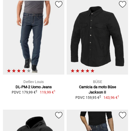
Detlev Louis
BÜSE
DL-PM-2 Uomo Jeans
Camicia da moto Büse
1
2
119,99 €
Jackson II
PDVC 179,99 €
1
2
143,96 €
PDVC 159,95 €