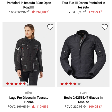
Pantaloni in tessuto Büse Open
Tour Fun III Donna Pantaloni in
Road III
tessuto
1
1
2
2
da
251,68 €
179,99 €
PDVC 269,95 €
PDVC 319,99 €
BÜSE
Held
Lago Pro Giacca In Tessuto
Bodie 2 62515.47 Giacca In
Donna
Tessuto
1
1
2
2
da
119,95 €
199,95 €
PDVC 199,95 €
PDVC 239,95 €