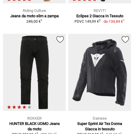
Riding Culture
REV'IT!
Jeans da moto slim a zampa
Eclipse 2 Giacca In Tessuto
1
1
2
249,00 €
da
134,84 €
PDVC 149,99 €
ROKKER
Dainese
HUNTER BLACK UOMO Jeans
Super Sprint Air Tex Donna
da moto
Giacca in tessuto
1
1
2
2