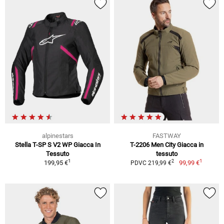
alpinestars
FASTWAY
Stella T-SP S V2 WP Giacca In
T-2206 Men City Giacca in
Tessuto
tessuto
1
1
2
199,95 €
99,99 €
PDVC 219,99 €