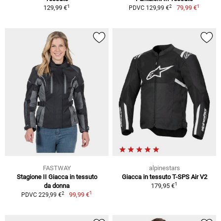
1
1
2
129,99 €
79,99 €
PDVC 129,99 €
FASTWAY
alpinestars
Stagione II Giacca in tessuto
Giacca in tessuto T-SPS Air V2
1
da donna
179,95 €
1
2
99,99 €
PDVC 229,99 €