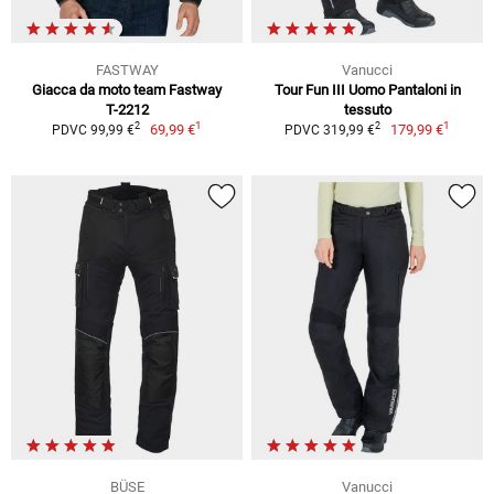
FASTWAY
Vanucci
Giacca da moto team Fastway
Tour Fun III Uomo Pantaloni in
T-2212
tessuto
1
1
2
2
69,99 €
179,99 €
PDVC 99,99 €
PDVC 319,99 €
BÜSE
Vanucci