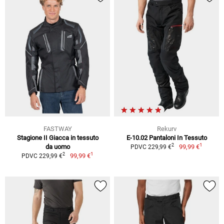
FASTWAY
Rekurv
Stagione II Giacca in tessuto
E-10.02 Pantaloni In Tessuto
1
2
da uomo
99,99 €
PDVC 229,99 €
1
2
99,99 €
PDVC 229,99 €