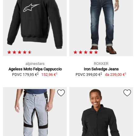
alpinestars
ROKKER
Ageless Moto Felpa Cappuccio
Iron Selvedge Jeans
1
1
2
2
152,96 €
da
239,00 €
PDVC 179,95 €
PDVC 399,00 €