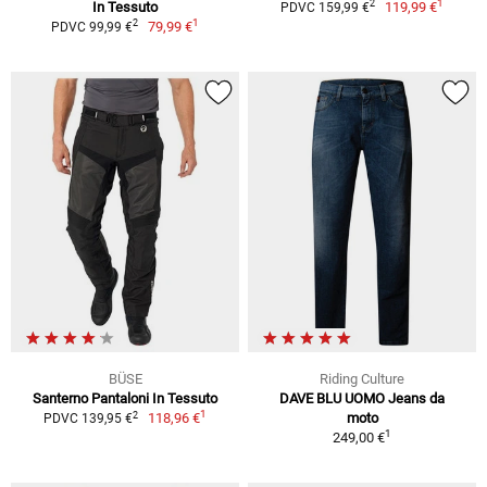
1
2
In Tessuto
119,99 €
PDVC 159,99 €
1
2
79,99 €
PDVC 99,99 €
BÜSE
Riding Culture
Santerno Pantaloni In Tessuto
DAVE BLU UOMO Jeans da
1
2
118,96 €
moto
PDVC 139,95 €
1
249,00 €