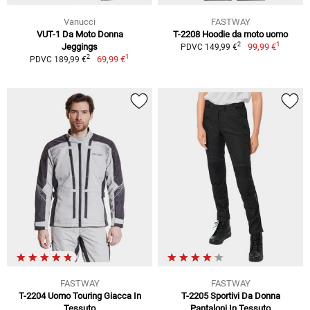
Vanucci
FASTWAY
VUT-1 Da Moto Donna
T-2208 Hoodie da moto uomo
1
2
Jeggings
99,99 €
PDVC 149,99 €
1
2
69,99 €
PDVC 189,99 €
FASTWAY
FASTWAY
T-2204 Uomo Touring Giacca In
T-2205 Sportivi Da Donna
Tessuto
Pantaloni In Tessuto