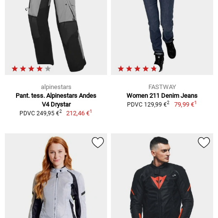
alpinestars
FASTWAY
Pant. tess. Alpinestars Andes
Women 211 Denim Jeans
1
2
V4 Drystar
79,99 €
PDVC 129,99 €
1
2
212,46 €
PDVC 249,95 €