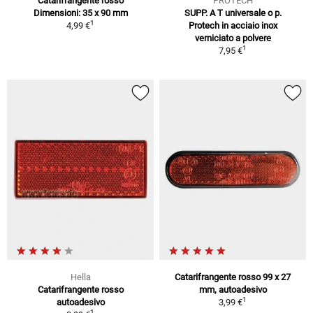
Catarifrangente rosso
PROTECH
Dimensioni: 35 x 90 mm
SUPP. A T universale o p.
1
4,99 €
Protech in acciaio inox
verniciato a polvere
1
7,95 €
Hella
Catarifrangente rosso 99 x 27
Catarifrangente rosso
mm, autoadesivo
1
autoadesivo
3,99 €
1