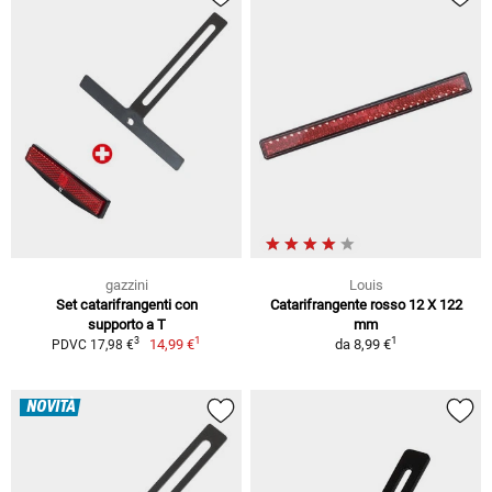
gazzini
Louis
Set catarifrangenti con
Catarifrangente rosso 12 X 122
supporto a T
mm
1
1
3
14,99 €
da
8,99 €
PDVC 17,98 €
NOVITÀ