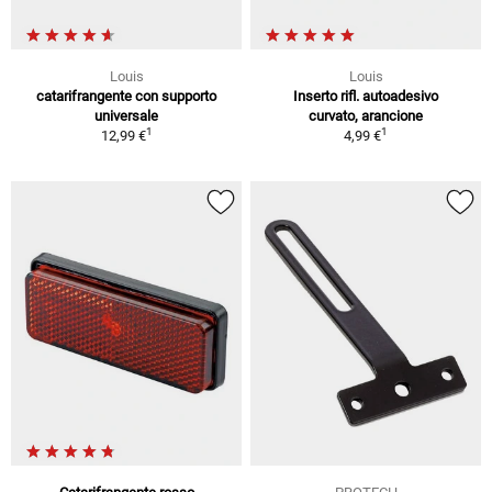
Louis
Louis
catarifrangente con supporto
Inserto rifl. autoadesivo
universale
curvato, arancione
1
1
12,99 €
4,99 €