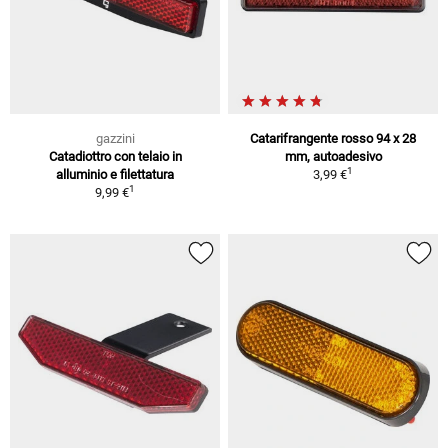
gazzini
Catarifrangente rosso 94 x 28
Catadiottro con telaio in
mm, autoadesivo
1
alluminio e filettatura
3,99 €
1
9,99 €