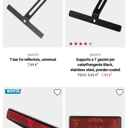
gazzini
gazzini
T-bar for reflectors, universal
Supporto a T gazzini per
1
7,99 €
catarifrangente Black,
stainless steel, powder-coated
1
2
7,99 €
PDVC 9,99 €
NOVITÀ