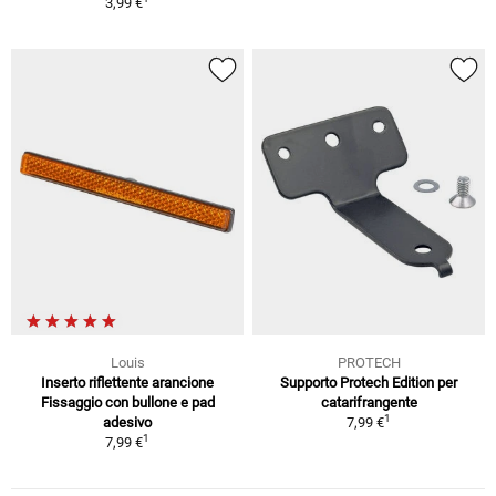
3,99 €
Louis
PROTECH
Inserto riflettente arancione
Supporto Protech Edition per
Fissaggio con bullone e pad
catarifrangente
1
adesivo
7,99 €
1
7,99 €