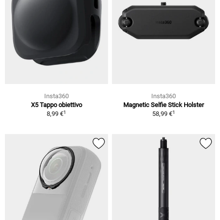
Insta360
Insta360
X5 Tappo obiettivo
Magnetic Selfie Stick Holster
1
1
8,99 €
58,99 €