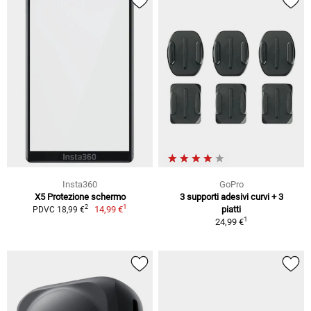
Insta360
GoPro
X5 Protezione schermo
3 supporti adesivi curvi + 3
1
2
14,99 €
piatti
PDVC 18,99 €
1
24,99 €