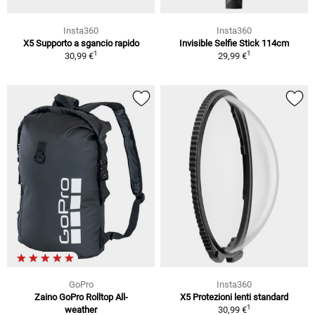
Insta360
Insta360
X5 Supporto a sgancio rapido
Invisible Selfie Stick 114cm
1
1
30,99 €
29,99 €
GoPro
Insta360
Zaino GoPro Rolltop All-
X5 Protezioni lenti standard
1
weather
30,99 €