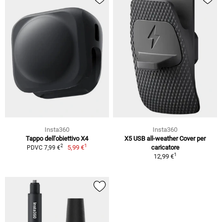
Insta360
Insta360
Tappo dell'obiettivo X4
X5 USB all-weather Cover per
1
2
5,99 €
caricatore
PDVC 7,99 €
1
12,99 €