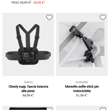
1
2
39,99 €
PDVC 99,99 €
GoPro
Insta360
Chesty supp. fascia toracica
Morsetto selfie stick per
alte prest.
motocicletta
1
1
44,99 €
61,99 €