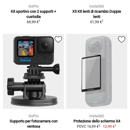
GoPro
Insta360
Kit sportivo con 2 supporti +
X5 Kit lenti di ricambio Doppie
custodia
lenti
1
1
69,99 €
51,99 €
GoPro
Insta360
Supporto per fotocamera con
Protezione dello schermo X4
1
2
ventosa
12,99 €
PDVC 16,99 €