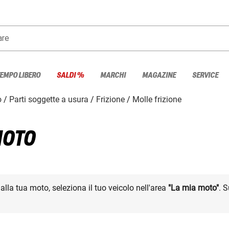
are
TEMPO LIBERO
SALDI %
MARCHI
MAGAZINE
SERVICE
o
Parti soggette a usura
Frizione
Molle frizione
MOTO
i alla tua moto, seleziona il tuo veicolo nell'area
"La mia moto"
. 