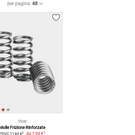
per pagina
:
TRW
Molle Frizione Rinforzate
1
da
7,99 €
2
PDVC 11,60 €