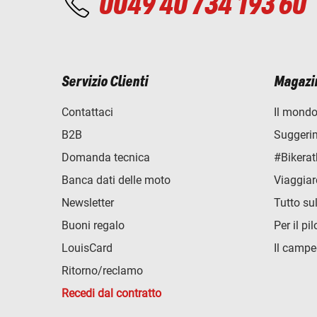
0049 40 734 193 60
Servizio Clienti
Magazi
Contattaci
Il mondo
B2B
Suggerime
Domanda tecnica
#Bikerat
Banca dati delle moto
Viaggiar
Newsletter
Tutto su
Buoni regalo
Per il pil
LouisCard
Il campe
Ritorno/reclamo
Recedi dal contratto