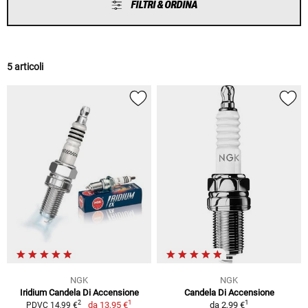
FILTRI & ORDINA
5 articoli
NGK
NGK
Iridium Candela Di Accensione
Candela Di Accensione
1
1
2
da
13,95 €
da
2,99 €
PDVC 14,99 €