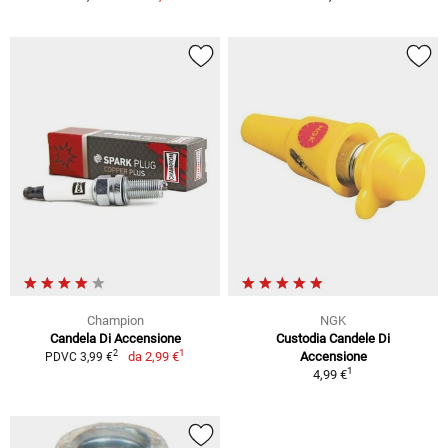
Champion
NGK
Candela Di Accensione
Custodia Candele Di
1
2
da
2,99 €
Accensione
PDVC 3,99 €
1
4,99 €