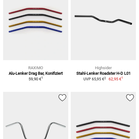
RAXIMO
Highsider
Alu-Lenker Drag Bar, Konifiziert
Stahl-Lenker Roadster H-D L01
1
1
2
59,90 €
62,95 €
UVP 65,95 €