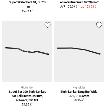
Superbikelenker L01, B: 765
Lenkeraufnahmen für 28,6mm
1
2
mm
ab
153,98 €
UVP 176,99 €
1
59,95 €
Highsider
Highsider
Street Bar L00 Stahl-Lenker,
Stahl-Lenker Drag Bar Wide
7/8 Zoll Breite: 820 mm,
LD2, B: 835mm
1
schwarz, mit ABE
59,95 €
1
59,95 €