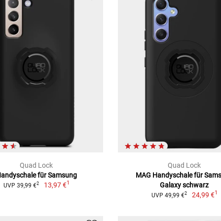
Quad Lock
Quad Lock
andyschale für Samsung
MAG Handyschale für Sam
1
13,97 €
Galaxy schwarz
2
UVP 39,99 €
1
24,99 €
2
UVP 49,99 €