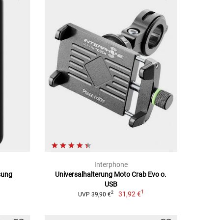
Interphone
sung
Universalhalterung Moto Crab Evo o.
USB
1
31,92 €
2
UVP 39,90 €