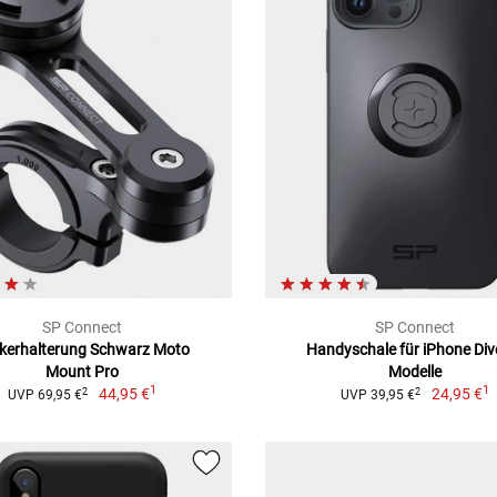
SP Connect
SP Connect
kerhalterung Schwarz Moto
Handyschale für iPhone Div
Mount Pro
Modelle
1
1
44,95 €
24,95 €
2
2
UVP 69,95 €
UVP 39,95 €