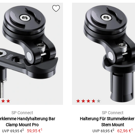
SP Connect
SP Connect
rklemme Handyhalterung Bar
Halterung Für Stummellenke
Clamp Mount Pro
Stem Mount
1
1
59,95 €
62,96 €
2
2
UVP 69,95 €
UVP 69,95 €