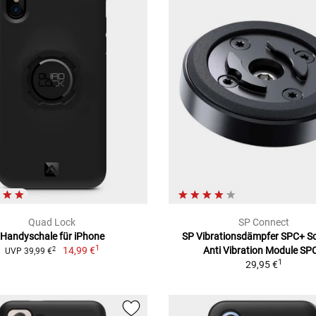
Quad Lock
SP Connect
Handyschale für iPhone
SP Vibrationsdämpfer SPC+ S
1
14,99 €
Anti Vibration Module SP
2
UVP 39,99 €
1
29,95 €