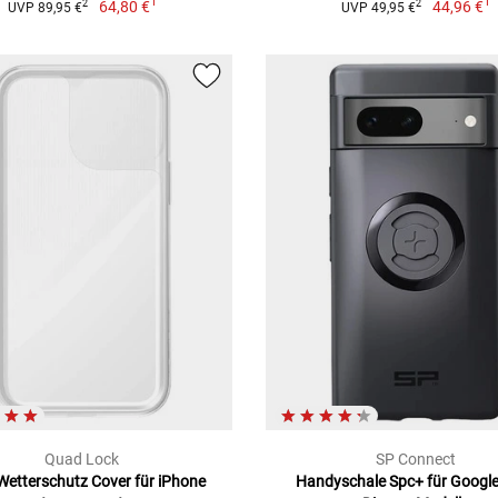
1
1
64,80 €
44,96 €
2
2
UVP 89,95 €
UVP 49,95 €
Quad Lock
SP Connect
etterschutz Cover für iPhone
Handyschale Spc+ für Google