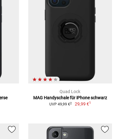
Quad Lock
erse
MAG Handyschale für iPhone schwarz
1
29,99 €
2
UVP 49,99 €