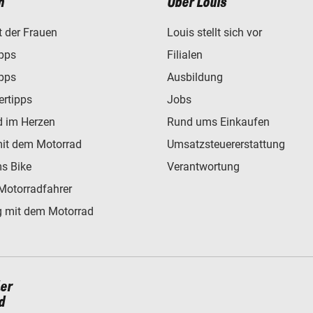
n
Über Louis
t der Frauen
Louis stellt sich vor
ipps
Filialen
ipps
Ausbildung
ertipps
Jobs
d im Herzen
Rund ums Einkaufen
mit dem Motorrad
Umsatzsteuererstattung
s Bike
Verantwortung
Motorradfahrer
 mit dem Motorrad
ler
d