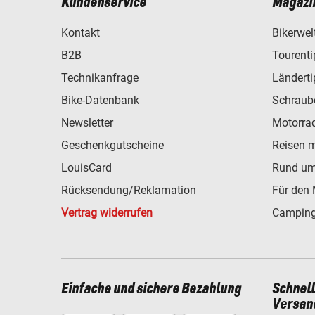
Kundenservice
Magazi
Kontakt
Bikerwel
B2B
Tourent
Technikanfrage
Ländert
Bike-Datenbank
Schraub
Newsletter
Motorra
Geschenkgutscheine
Reisen 
LouisCard
Rund um
Rücksendung/Reklamation
Für den 
Vertrag widerrufen
Camping
Einfache und sichere Bezahlung
Schnel
Versan