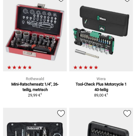
Rothewald
Wera
Mini-Ratschensatz 1/4", 26-
Tool-Check Plus Motorcycle 1
teilig, metrisch
40-teilig
1
1
29,99 €
89,00 €