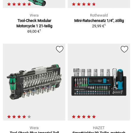
Wera
Rothewald
Tool-Check Modular
Mini-Ratschensatz 1/4", zöllig
1
Motorcycle 1 21-teilig
29,99 €
1
69,00 €
Wera
HAZET