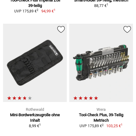
Tool-Check Plus Imperial Zoll
SmartHolder 39-Teilig, metrisch
1
39-teilig
88,77 €
1
2
94,99 €
UVP 175,89 €
Rothewald
Wera
Mini-Bordwerkzeugrolle ohne
Tool-Check Plus, 39-Teilig
Inhalt
Metrisch
1
1
2
8,99 €
103,25 €
UVP 175,89 €