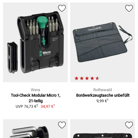
Wera
Rothewald
Tool-Check Modular Micro 1,
Bordwerkzeugtasche unbefüllt
1
21-teilig
9,99 €
1
2
34,97 €
UVP 76,73 €